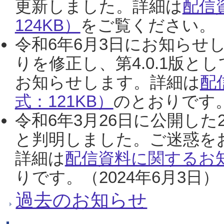
更新しました。詳細は
配信
124KB）
をご覧ください。（2
令和6年6月3日にお知らせし
りを修正し、第4.0.1版
お知らせします。詳細は
配
式：121KB）
のとおりです。
令和6年3月26日に公開した
と判明しました。ご迷惑を
詳細は
配信資料に関するお知
りです。（2024年6月3日）
過去のお知らせ