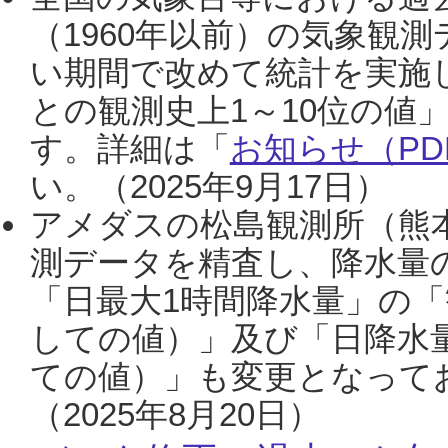
（1960年以前）の気象観
い期間で改めて統計を実施
との観測史上1～10位の値
す。詳細は「
お知らせ（PDF
い。（2025年9月17日）
アメダスの松島観測所（熊本
測データを精査し、降水量
「日最大1時間降水量」の「
しての値）」及び「日降水
ての値）」も変更となって
（2025年8月20日）