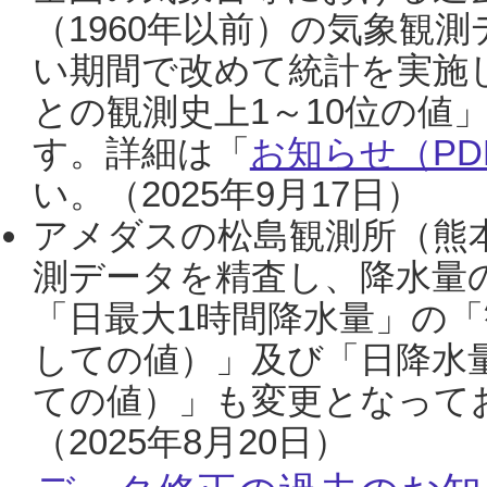
（1960年以前）の気象観
い期間で改めて統計を実施
との観測史上1～10位の値
す。詳細は「
お知らせ（PDF
い。（2025年9月17日）
アメダスの松島観測所（熊本
測データを精査し、降水量
「日最大1時間降水量」の「
しての値）」及び「日降水
ての値）」も変更となって
（2025年8月20日）