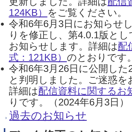
更新しました。詳細は
配信
124KB）
をご覧ください。（2
令和6年6月3日にお知らせし
りを修正し、第4.0.1版
お知らせします。詳細は
配
式：121KB）
のとおりです。
令和6年3月26日に公開した
と判明しました。ご迷惑を
詳細は
配信資料に関するお知
りです。（2024年6月3日）
過去のお知らせ