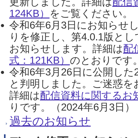
更新しました。詳細は
配信
124KB）
をご覧ください。（2
令和6年6月3日にお知らせし
りを修正し、第4.0.1版
お知らせします。詳細は
配
式：121KB）
のとおりです。
令和6年3月26日に公開した
と判明しました。ご迷惑を
詳細は
配信資料に関するお知
りです。（2024年6月3日）
過去のお知らせ