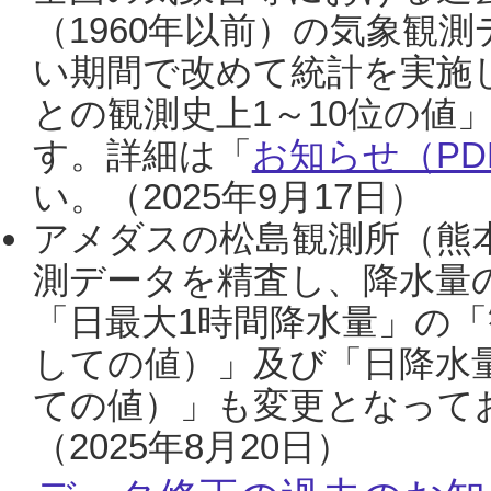
（1960年以前）の気象観
い期間で改めて統計を実施
との観測史上1～10位の値
す。詳細は「
お知らせ（PDF
い。（2025年9月17日）
アメダスの松島観測所（熊本
測データを精査し、降水量
「日最大1時間降水量」の「
しての値）」及び「日降水
ての値）」も変更となって
（2025年8月20日）