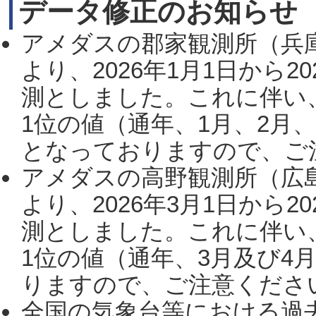
データ修正のお知らせ
アメダスの郡家観測所（兵
より、2026年1月1日から2
測としました。これに伴い
1位の値（通年、1月、2月
となっておりますので、ご注
アメダスの高野観測所（広
より、2026年3月1日から2
測としました。これに伴い
1位の値（通年、3月及び4
りますので、ご注意ください。
全国の気象台等における過