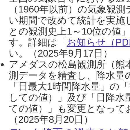
（1960年以前）の気象観
い期間で改めて統計を実施
との観測史上1～10位の値
す。詳細は「
お知らせ（PDF
い。（2025年9月17日）
アメダスの松島観測所（熊本
測データを精査し、降水量
「日最大1時間降水量」の「
しての値）」及び「日降水
ての値）」も変更となって
（2025年8月20日）