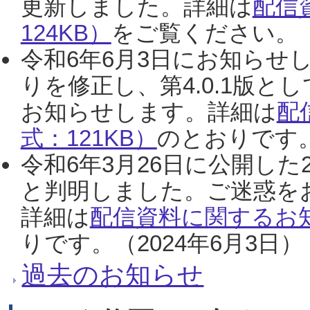
更新しました。詳細は
配信
124KB）
をご覧ください。（2
令和6年6月3日にお知らせし
りを修正し、第4.0.1版
お知らせします。詳細は
配
式：121KB）
のとおりです。
令和6年3月26日に公開した
と判明しました。ご迷惑を
詳細は
配信資料に関するお知
りです。（2024年6月3日）
過去のお知らせ