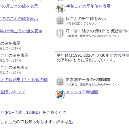
8年の月ごとの値を表示
半旬ごとの平年値を表示
8年の旬ごとの値を表示
日ごとの平年値を表示
（月を指定してください）
8年の半旬ごとの値を表示
霜・雪・結氷の初終日と初冠雪日
（気象台、測候所などのみのデータです）
との値を表示
定してください）
間ごとの値を表示
平年値は1991-2020年の30年間の観測
の平均をもとに算出しています。
定してください）
分ごとの値を表示
定してください）
との観測史上1～10位の値
要素別データの公開期間
（気象台、測候所などのみのデータです）
全国ランキング
メッシュ平年値図
(PDF形式：124KB）
をご覧くださ
開始しましたのでお知らせします。詳細は
配