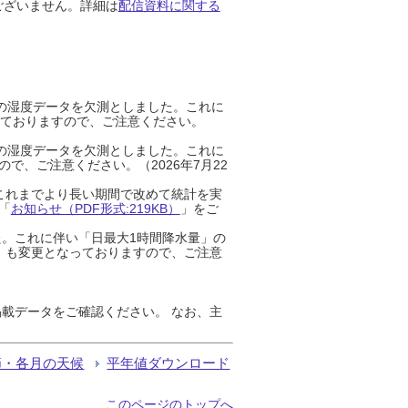
ございません。詳細は
配信資料に関する
までの湿度データを欠測としました。これに
っておりますので、ご注意ください。
までの湿度データを欠測としました。これに
、ご注意ください。（2026年7月22
これまでより長い期間で改めて統計を実
「
お知らせ（PDF形式:219KB）
」をご
た。これに伴い「日最大1時間降水量」の
」も変更となっておりますので、ご注意
載データをご確認ください。 なお、主
節・各月の天候
平年値ダウンロード
このページのトップへ