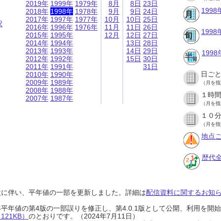
2019年
1999年
1979年
8月
8日
23日
199
2018年
1998年
1978年
9月
9日
24日
2017年
1997年
1977年
10月
10日
25日
択
2016年
1996年
1976年
11月
11日
26日
199
2015年
1995年
12月
12日
27日
2014年
1994年
13日
28日
2013年
1993年
14日
29日
199
2012年
1992年
15日
30日
2011年
1991年
31日
日ご
2010年
1990年
2009年
1989年
（月を指
2008年
1988年
１時
2007年
1987年
（月を指
１０
（月を指
地点ご
歴代
設に伴い、平年値の一部を更新しました。詳細は
配信資料に関するお知らせ
0年平年値の第4版の一部誤りを修正し、第4.0.1版として公開、利用を
21KB）
のとおりです。（2024年7月11日）