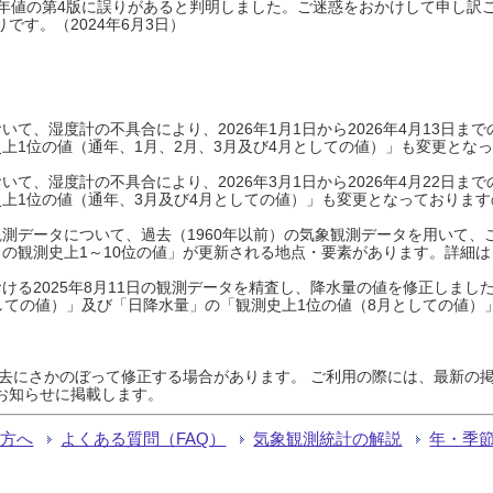
0年平年値の第4版に誤りがあると判明しました。ご迷惑をおかけして申し訳
です。（2024年6月3日）
て、湿度計の不具合により、2026年1月1日から2026年4月13日
上1位の値（通年、1月、2月、3月及び4月としての値）」も変更とな
て、湿度計の不具合により、2026年3月1日から2026年4月22日
上1位の値（通年、3月及び4月としての値）」も変更となっておりますので
測データについて、過去（1960年以前）の気象観測データを用いて、
の観測史上1～10位の値」が更新される地点・要素があります。詳細は
ける2025年8月11日の観測データを精査し、降水量の値を修正しまし
しての値）」及び「日降水量」の「観測史上1位の値（8月としての値）
過去にさかのぼって修正する場合があります。 ご利用の際には、最新の掲
お知らせに掲載します。
る方へ
よくある質問（FAQ）
気象観測統計の解説
年・季