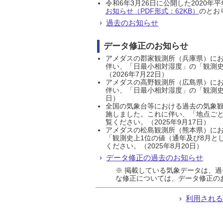
令和6年3月26日に公開した202
お知らせ（PDF形式：62KB）
のとおり
過去のお知らせ
データ修正のお知らせ
アメダスの郡家観測所（兵庫県）におい
伴い、「日最小相対湿度」の「観測史
（2026年7月22日）
アメダスの高野観測所（広島県）におい
伴い、「日最小相対湿度」の「観測史
日）
全国の気象台等における過去の気象観
施しました。これに伴い、「地点ごと
覧ください。（2025年9月17日）
アメダスの松島観測所（熊本県）にお
「観測史上1位の値（通年及び8月と
ください。（2025年8月20日）
データ修正の過去のお知らせ
※ 掲載している気象データは、
な修正については、データ修正の
利用され