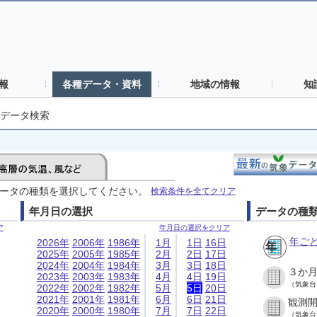
報
各種データ・資料
地域の情報
知
データ検索
ータの種類を選択してください。
検索条件を全てクリア
年月日の選択
データの種
ア
年月日の選択をクリア
年ご
2026年
2006年
1986年
1月
1日
16日
2025年
2005年
1985年
2月
2日
17日
2024年
2004年
1984年
3月
3日
18日
３か
2023年
2003年
1983年
4月
4日
19日
（気象台
2022年
2002年
1982年
5月
5日
20日
2021年
2001年
1981年
6月
6日
21日
観測
2020年
2000年
1980年
7月
7日
22日
（気象台