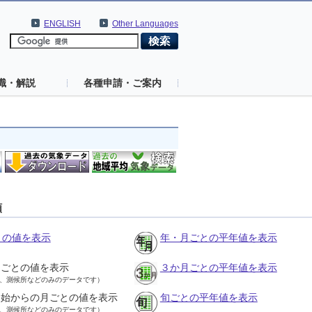
ENGLISH
Other Languages
識・解説
各種申請・ご案内
類
との値を表示
年・月ごとの平年値を表示
月ごとの値を表示
３か月ごとの平年値を表示
、測候所などのみのデータです）
開始からの月ごとの値を表示
旬ごとの平年値を表示
、測候所などのみのデータです）