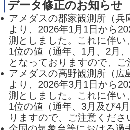
データ修正のお知らせ
アメダスの郡家観測所（兵
より、2026年1月1日から2
測としました。これに伴い
1位の値（通年、1月、2月
となっておりますので、ご注
アメダスの高野観測所（広
より、2026年3月1日から2
測としました。これに伴い
1位の値（通年、3月及び4
りますので、ご注意ください。
全国の気象台等における過