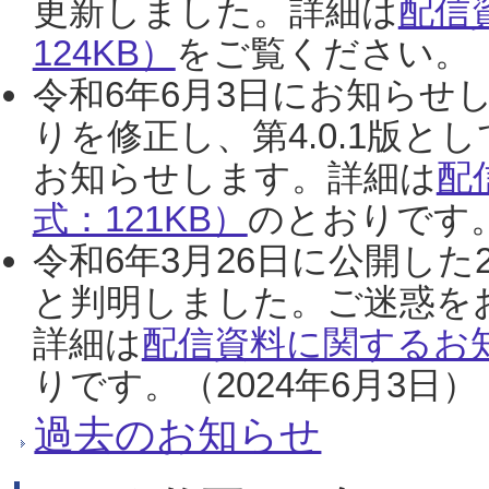
更新しました。詳細は
配信
124KB）
をご覧ください。（2
令和6年6月3日にお知らせし
りを修正し、第4.0.1版
お知らせします。詳細は
配
式：121KB）
のとおりです。
令和6年3月26日に公開した
と判明しました。ご迷惑を
詳細は
配信資料に関するお知
りです。（2024年6月3日）
過去のお知らせ