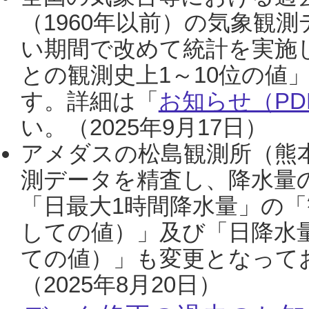
（1960年以前）の気象観
い期間で改めて統計を実施
との観測史上1～10位の値
す。詳細は「
お知らせ（PDF
い。（2025年9月17日）
アメダスの松島観測所（熊本
測データを精査し、降水量
「日最大1時間降水量」の「
しての値）」及び「日降水
ての値）」も変更となって
（2025年8月20日）