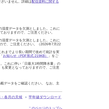
ございません。詳細は
配信資料に関する
までの湿度データを欠測としました。これに
っておりますので、ご注意ください。
までの湿度データを欠測としました。これに
、ご注意ください。（2026年7月22
これまでより長い期間で改めて統計を実
「
お知らせ（PDF形式:219KB）
」をご
た。これに伴い「日最大1時間降水量」の
」も変更となっておりますので、ご注意
載データをご確認ください。 なお、主
節・各月の天候
平年値ダウンロード
このページのトップへ