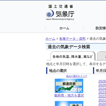
ホーム
防災情
ホーム
>
各種データ・資料
>
過去の気象
過去の気象データ検索
地点と年月日時を選択して、表示するデ
地点の選択
年月
地点の選択をクリア
202
202
202
202
都府県・地方を選択
202
202
202