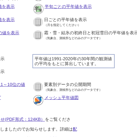
値を表示
半旬ごとの平年値を表示
値を表示
日ごとの平年値を表示
（月を指定してください）
との値を表示
霜・雪・結氷の初終日と初冠雪日の平年値を表
（気象台、測候所などのみのデータです）
表示
平年値は1991-2020年の30年間の観測値
の平均をもとに算出しています。
表示
1～10位の値
要素別データの公開期間
（気象台、測候所などのみのデータです）
グ
メッシュ平年値図
(PDF形式：124KB）
をご覧くださ
開始しましたのでお知らせします。詳細は
配