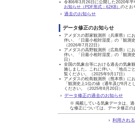
令和6年3月26日に公開した202
お知らせ（PDF形式：62KB）
のとおり
過去のお知らせ
データ修正のお知らせ
アメダスの郡家観測所（兵庫県）におい
伴い、「日最小相対湿度」の「観測史
（2026年7月22日）
アメダスの高野観測所（広島県）におい
伴い、「日最小相対湿度」の「観測史
日）
全国の気象台等における過去の気象観
施しました。これに伴い、「地点ごと
覧ください。（2025年9月17日）
アメダスの松島観測所（熊本県）にお
「観測史上1位の値（通年及び8月と
ください。（2025年8月20日）
データ修正の過去のお知らせ
※ 掲載している気象データは、
な修正については、データ修正の
利用され