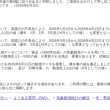
0年平年値の第4版に誤りがあると判明しました。ご迷惑をおかけして申し訳
です。（2024年6月3日）
て、湿度計の不具合により、2026年1月1日から2026年4月13日
上1位の値（通年、1月、2月、3月及び4月としての値）」も変更とな
て、湿度計の不具合により、2026年3月1日から2026年4月22日
上1位の値（通年、3月及び4月としての値）」も変更となっておりますので
測データについて、過去（1960年以前）の気象観測データを用いて、
の観測史上1～10位の値」が更新される地点・要素があります。詳細は
ける2025年8月11日の観測データを精査し、降水量の値を修正しまし
しての値）」及び「日降水量」の「観測史上1位の値（8月としての値）
過去にさかのぼって修正する場合があります。 ご利用の際には、最新の掲
お知らせに掲載します。
る方へ
よくある質問（FAQ）
気象観測統計の解説
年・季