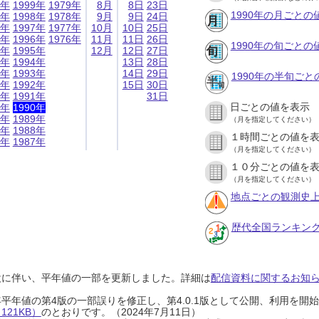
9年
1999年
1979年
8月
8日
23日
1990年の月ごとの
8年
1998年
1978年
9月
9日
24日
7年
1997年
1977年
10月
10日
25日
6年
1996年
1976年
11月
11日
26日
1990年の旬ごとの
5年
1995年
12月
12日
27日
4年
1994年
13日
28日
3年
1993年
14日
29日
1990年の半旬ご
2年
1992年
15日
30日
1年
1991年
31日
日ごとの値を表示
0年
1990年
9年
1989年
（月を指定してください）
8年
1988年
１時間ごとの値を
7年
1987年
（月を指定してください）
１０分ごとの値を
（月を指定してください）
地点ごとの観測史上
歴代全国ランキン
設に伴い、平年値の一部を更新しました。詳細は
配信資料に関するお知らせ
0年平年値の第4版の一部誤りを修正し、第4.0.1版として公開、利用を
21KB）
のとおりです。（2024年7月11日）