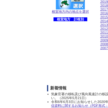
201
201
201
根室地方内の地点を選択
201
201
根室地方 計根別
201
201
201
201
201
200
200
200
新着情報
気象官署の移転及び風向風速計の移
い。（2025年5月21日）
令和6年6月3日にお知らせした202
信資料に関するお知らせ（PDF形式：1