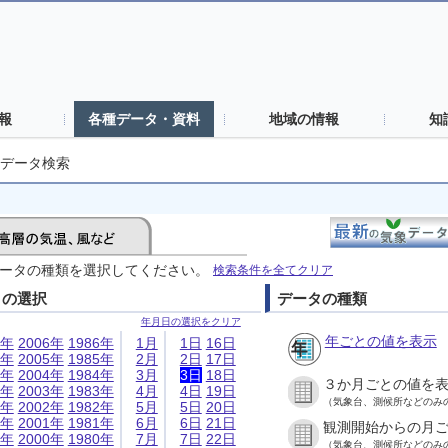
報
各種データ・資料
地域の情報
知
データ検索
ータの種類を選択してください。
検索条件を全てクリア
日の選択
データの種類
年月日の選択をクリア
年ごとの値を表示
6年
2006年
1986年
1月
1日
16日
5年
2005年
1985年
2月
2日
17日
4年
2004年
1984年
3月
3日
18日
３か月ごとの値を
3年
2003年
1983年
4月
4日
19日
（気象台、測候所などのみ
2年
2002年
1982年
5月
5日
20日
1年
2001年
1981年
6月
6日
21日
観測開始からの月
0年
2000年
1980年
7月
7日
22日
（気象台、測候所などのみ