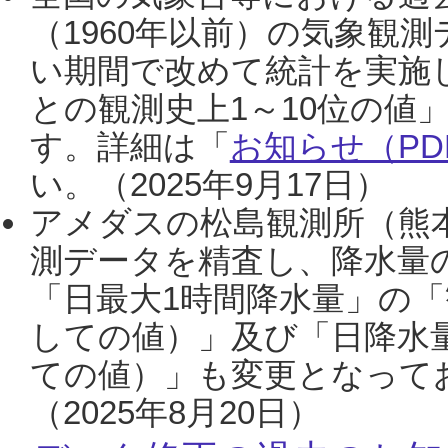
（1960年以前）の気象観
い期間で改めて統計を実施
との観測史上1～10位の値
す。詳細は「
お知らせ（PDF
い。（2025年9月17日）
アメダスの松島観測所（熊本
測データを精査し、降水量
「日最大1時間降水量」の「
しての値）」及び「日降水
ての値）」も変更となって
（2025年8月20日）