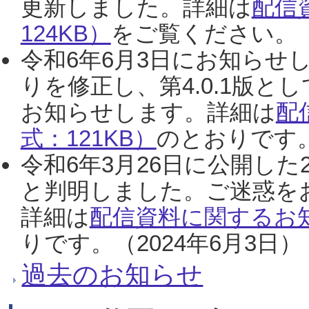
更新しました。詳細は
配信
124KB）
をご覧ください。（2
令和6年6月3日にお知らせし
りを修正し、第4.0.1版
お知らせします。詳細は
配
式：121KB）
のとおりです。
令和6年3月26日に公開した
と判明しました。ご迷惑を
詳細は
配信資料に関するお知
りです。（2024年6月3日）
過去のお知らせ