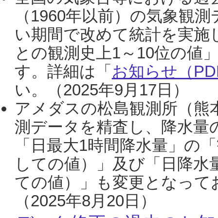
（1960年以前）の気象観
い期間で改めて統計を実施
との観測史上1～10位の値
す。詳細は「
お知らせ（PDF
い。（2025年9月17日）
アメダスの松島観測所（熊本
測データを精査し、降水量
「日最大1時間降水量」の「
しての値）」及び「日降水
ての値）」も変更となって
（2025年8月20日）