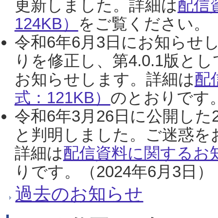
更新しました。詳細は
配信
124KB）
をご覧ください。（2
令和6年6月3日にお知らせし
りを修正し、第4.0.1版
お知らせします。詳細は
配
式：121KB）
のとおりです。
令和6年3月26日に公開した
と判明しました。ご迷惑を
詳細は
配信資料に関するお知
りです。（2024年6月3日）
過去のお知らせ