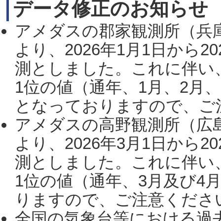
データ修正のお知らせ
アメダスの郡家観測所（兵
より、2026年1月1日から2
測としました。これに伴い
1位の値（通年、1月、2月
となっておりますので、ご注
アメダスの高野観測所（広
より、2026年3月1日から2
測としました。これに伴い
1位の値（通年、3月及び4
りますので、ご注意ください。
全国の気象台等における過