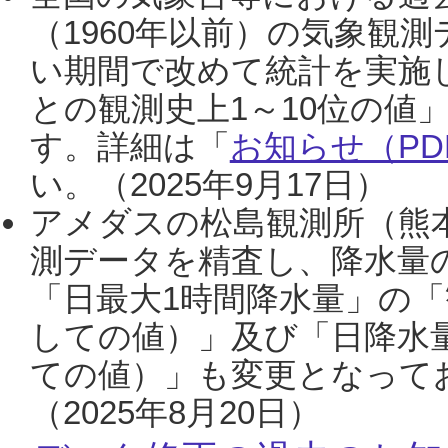
（1960年以前）の気象観
い期間で改めて統計を実施
との観測史上1～10位の値
す。詳細は「
お知らせ（PDF
い。（2025年9月17日）
アメダスの松島観測所（熊本
測データを精査し、降水量
「日最大1時間降水量」の「
しての値）」及び「日降水
ての値）」も変更となって
（2025年8月20日）