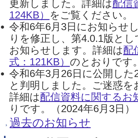
更新しました。詳細は
配信
124KB）
をご覧ください。（2
令和6年6月3日にお知らせし
りを修正し、第4.0.1版
お知らせします。詳細は
配
式：121KB）
のとおりです。
令和6年3月26日に公開した
と判明しました。ご迷惑を
詳細は
配信資料に関するお知
りです。（2024年6月3日）
過去のお知らせ