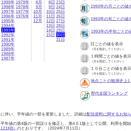
1999年
1979年
8月
8日
23日
1993年の月ごとの値
1998年
1978年
9月
9日
24日
1997年
1977年
10月
10日
25日
1996年
1976年
11月
11日
26日
1993年の旬ごとの値
1995年
12月
12日
27日
1994年
13日
28日
1993年
14日
29日
1993年の半旬ごとの
1992年
15日
30日
1991年
31日
日ごとの値を表示
1990年
1989年
（月を指定してください）
1988年
１時間ごとの値を表
1987年
（月を指定してください）
１０分ごとの値を表
（月を指定してください）
地点ごとの観測史上1
歴代全国ランキング
設に伴い、平年値の一部を更新しました。詳細は
配信資料に関するお知らせ
0年平年値の第4版の一部誤りを修正し、第4.0.1版として公開、利用を
21KB）
のとおりです。（2024年7月11日）