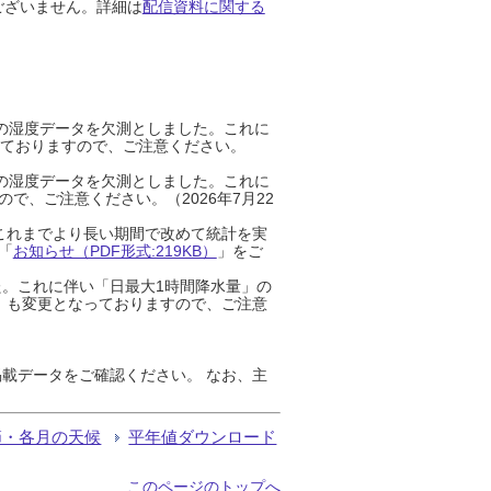
ございません。詳細は
配信資料に関する
までの湿度データを欠測としました。これに
っておりますので、ご注意ください。
までの湿度データを欠測としました。これに
、ご注意ください。（2026年7月22
これまでより長い期間で改めて統計を実
「
お知らせ（PDF形式:219KB）
」をご
た。これに伴い「日最大1時間降水量」の
」も変更となっておりますので、ご注意
載データをご確認ください。 なお、主
節・各月の天候
平年値ダウンロード
このページのトップへ