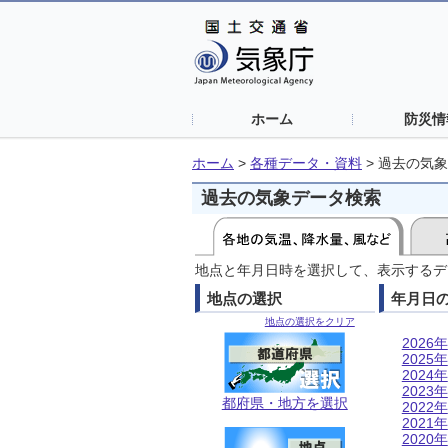
ホーム
防災情
ホーム
>
各種データ・資料
>
過去の気象
過去の気象データ検索
地点と年月日時を選択して、表示するデ
地点の選択
年月日
地点の選択をクリア
2026年
2025年
2024年
2023年
都府県・地方を選択
2022年
2021年
2020年