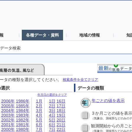
報
各種データ・資料
地域の情報
知
データ検索
ータの種類を選択してください。
検索条件を全てクリア
の選択
データの種類
年月日の選択をクリア
年ごとの値を表示
2006年
1986年
1月
1日
16日
2005年
1985年
2月
2日
17日
2004年
1984年
3月
3日
18日
３か月ごとの値を表
2003年
1983年
4月
4日
19日
（気象台、測候所などのみの
2002年
1982年
5月
5日
20日
2001年
1981年
6月
6日
21日
観測開始からの月ご
2000年
1980年
7月
7日
22日
（気象台、測候所などのみの