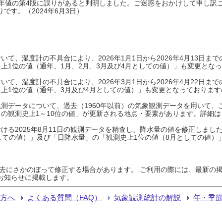
0年平年値の第4版に誤りがあると判明しました。ご迷惑をおかけして申し訳
です。（2024年6月3日）
て、湿度計の不具合により、2026年1月1日から2026年4月13日
上1位の値（通年、1月、2月、3月及び4月としての値）」も変更とな
て、湿度計の不具合により、2026年3月1日から2026年4月22日
上1位の値（通年、3月及び4月としての値）」も変更となっておりますので
測データについて、過去（1960年以前）の気象観測データを用いて、
の観測史上1～10位の値」が更新される地点・要素があります。詳細は
ける2025年8月11日の観測データを精査し、降水量の値を修正しまし
しての値）」及び「日降水量」の「観測史上1位の値（8月としての値）
過去にさかのぼって修正する場合があります。 ご利用の際には、最新の掲
お知らせに掲載します。
る方へ
よくある質問（FAQ）
気象観測統計の解説
年・季