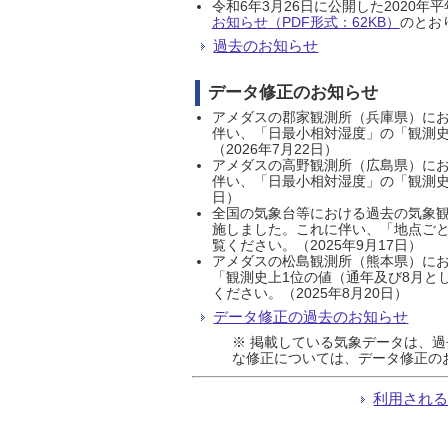
令和6年3月26日に公開した202
お知らせ（PDF形式：62KB）
のとおり
過去のお知らせ
データ修正のお知らせ
アメダスの郡家観測所（兵庫県）におい
伴い、「日最小相対湿度」の「観測史
（2026年7月22日）
アメダスの高野観測所（広島県）におい
伴い、「日最小相対湿度」の「観測史
日）
全国の気象台等における過去の気象観
施しました。これに伴い、「地点ごと
覧ください。（2025年9月17日）
アメダスの松島観測所（熊本県）にお
「観測史上1位の値（通年及び8月と
ください。（2025年8月20日）
データ修正の過去のお知らせ
※ 掲載している気象データは、
な修正については、データ修正の
利用され