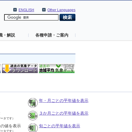
ENGLISH
Other Languages
識・解説
各種申請・ご案内
年・月ごとの平年値を表示
示
３か月ごとの平年値を表示
データです）
との値を表示
旬ごとの平年値を表示
データです）