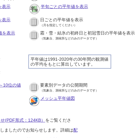
を表示
半旬ごとの平年値を表示
を表示
日ごとの平年値を表示
（月を指定してください）
値を表示
霜・雪・結氷の初終日と初冠雪日の平年値を表示
（気象台、測候所などのみのデータです）
示
平年値は1991-2020年の30年間の観測値
の平均をもとに算出しています。
示
～10位の値
要素別データの公開期間
（気象台、測候所などのみのデータです）
メッシュ平年値図
(PDF形式：124KB）
をご覧くださ
開始しましたのでお知らせします。詳細は
配