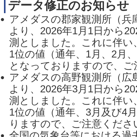
データ修正のお知らせ
アメダスの郡家観測所（兵
より、2026年1月1日から2
測としました。これに伴い
1位の値（通年、1月、2月
となっておりますので、ご注
アメダスの高野観測所（広
より、2026年3月1日から2
測としました。これに伴い
1位の値（通年、3月及び4
りますので、ご注意ください。
全国の気象台等における過