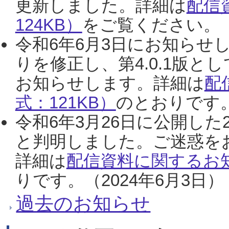
更新しました。詳細は
配信
124KB）
をご覧ください。（2
令和6年6月3日にお知らせし
りを修正し、第4.0.1版
お知らせします。詳細は
配
式：121KB）
のとおりです。
令和6年3月26日に公開した
と判明しました。ご迷惑を
詳細は
配信資料に関するお知
りです。（2024年6月3日）
過去のお知らせ