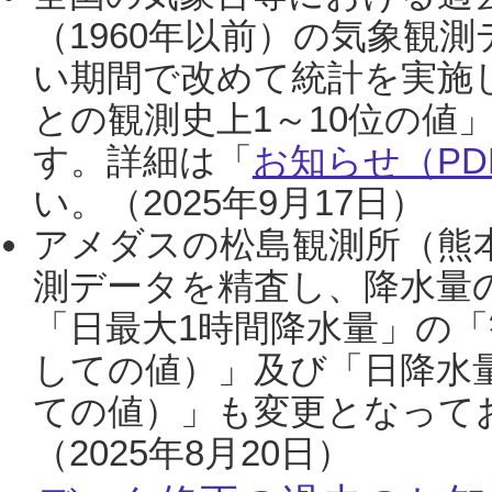
（1960年以前）の気象観
い期間で改めて統計を実施
との観測史上1～10位の値
す。詳細は「
お知らせ（PDF
い。（2025年9月17日）
アメダスの松島観測所（熊本
測データを精査し、降水量
「日最大1時間降水量」の「
しての値）」及び「日降水
ての値）」も変更となって
（2025年8月20日）