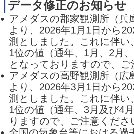
データ修正のお知らせ
アメダスの郡家観測所（兵
より、2026年1月1日から2
測としました。これに伴い
1位の値（通年、1月、2月
となっておりますので、ご注
アメダスの高野観測所（広
より、2026年3月1日から2
測としました。これに伴い
1位の値（通年、3月及び4
りますので、ご注意ください。
全国の気象台等における過