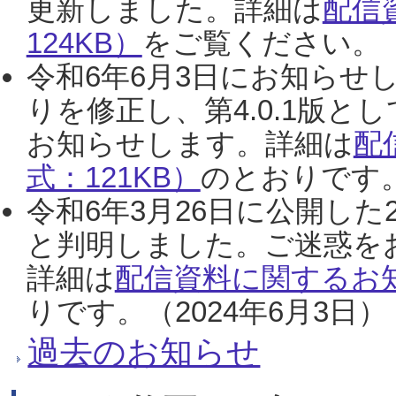
更新しました。詳細は
配信
124KB）
をご覧ください。（2
令和6年6月3日にお知らせし
りを修正し、第4.0.1版
お知らせします。詳細は
配
式：121KB）
のとおりです。
令和6年3月26日に公開した
と判明しました。ご迷惑を
詳細は
配信資料に関するお知
りです。（2024年6月3日）
過去のお知らせ