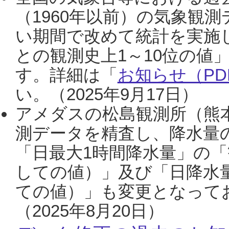
（1960年以前）の気象観
い期間で改めて統計を実施
との観測史上1～10位の値
す。詳細は「
お知らせ（PDF
い。（2025年9月17日）
アメダスの松島観測所（熊本
測データを精査し、降水量
「日最大1時間降水量」の「
しての値）」及び「日降水
ての値）」も変更となって
（2025年8月20日）