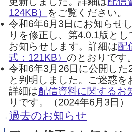
更新しました。詳細は
配信
124KB）
をご覧ください。（2
令和6年6月3日にお知らせし
りを修正し、第4.0.1版
お知らせします。詳細は
配
式：121KB）
のとおりです。
令和6年3月26日に公開した
と判明しました。ご迷惑を
詳細は
配信資料に関するお知
りです。（2024年6月3日）
過去のお知らせ