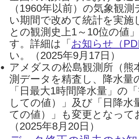
（1960年以前）の気象観
い期間で改めて統計を実施
との観測史上1～10位の値
す。詳細は「
お知らせ（PDF
い。（2025年9月17日）
アメダスの松島観測所（熊本
測データを精査し、降水量
「日最大1時間降水量」の「
しての値）」及び「日降水
ての値）」も変更となって
（2025年8月20日）