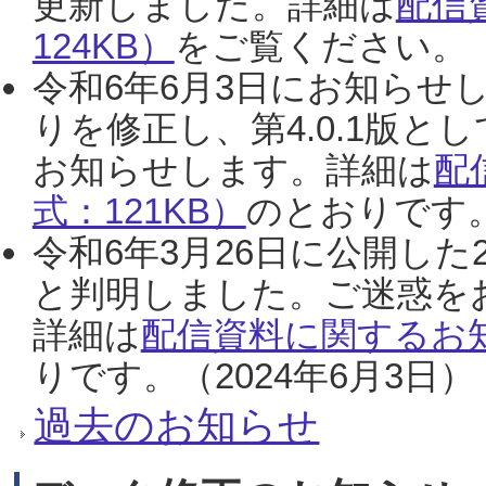
更新しました。詳細は
配信
124KB）
をご覧ください。（2
令和6年6月3日にお知らせし
りを修正し、第4.0.1版
お知らせします。詳細は
配
式：121KB）
のとおりです。
令和6年3月26日に公開した
と判明しました。ご迷惑を
詳細は
配信資料に関するお知
りです。（2024年6月3日）
過去のお知らせ