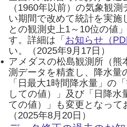
（1960年以前）の気象観
い期間で改めて統計を実施
との観測史上1～10位の値
す。詳細は「
お知らせ（PDF
い。（2025年9月17日）
アメダスの松島観測所（熊本
測データを精査し、降水量
「日最大1時間降水量」の「
しての値）」及び「日降水
ての値）」も変更となって
（2025年8月20日）