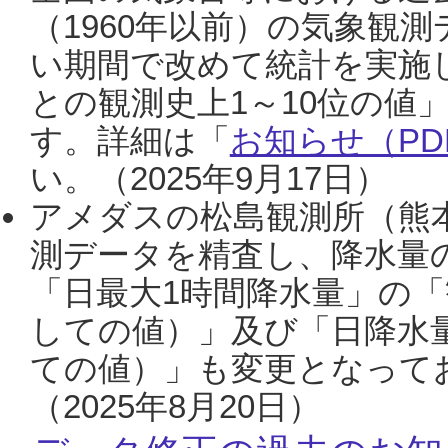
（1960年以前）の気象観
い期間で改めて統計を実施
との観測史上1～10位の値
す。詳細は「
お知らせ（PDF
い。（2025年9月17日）
アメダスの松島観測所（熊本
測データを精査し、降水量
「日最大1時間降水量」の「
しての値）」及び「日降水
ての値）」も変更となって
（2025年8月20日）