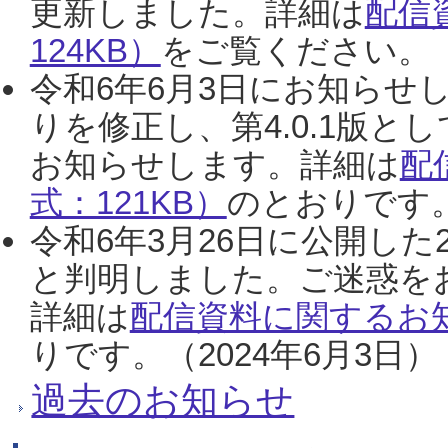
更新しました。詳細は
配信
124KB）
をご覧ください。（2
令和6年6月3日にお知らせし
りを修正し、第4.0.1版
お知らせします。詳細は
配
式：121KB）
のとおりです。
令和6年3月26日に公開した
と判明しました。ご迷惑を
詳細は
配信資料に関するお知
りです。（2024年6月3日）
過去のお知らせ