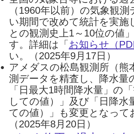
（1960年以前）の気象観
い期間で改めて統計を実施
との観測史上1～10位の値
す。詳細は「
お知らせ（PDF
い。（2025年9月17日）
アメダスの松島観測所（熊本
測データを精査し、降水量
「日最大1時間降水量」の「
しての値）」及び「日降水
ての値）」も変更となって
（2025年8月20日）