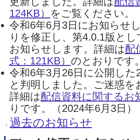
更新しました。詳細は
配信
124KB）
をご覧ください。（2
令和6年6月3日にお知らせし
りを修正し、第4.0.1版
お知らせします。詳細は
配
式：121KB）
のとおりです。
令和6年3月26日に公開した
と判明しました。ご迷惑を
詳細は
配信資料に関するお知
りです。（2024年6月3日）
過去のお知らせ