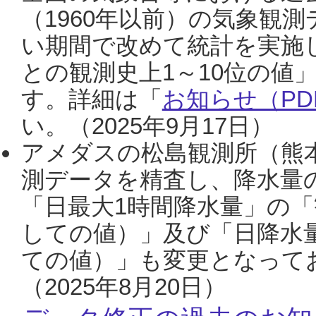
（1960年以前）の気象観
い期間で改めて統計を実施
との観測史上1～10位の値
す。詳細は「
お知らせ（PDF
い。（2025年9月17日）
アメダスの松島観測所（熊本
測データを精査し、降水量
「日最大1時間降水量」の「
しての値）」及び「日降水
ての値）」も変更となって
（2025年8月20日）