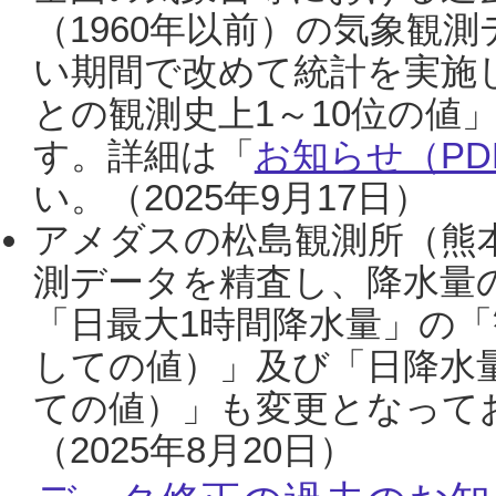
（1960年以前）の気象観
い期間で改めて統計を実施
との観測史上1～10位の値
す。詳細は「
お知らせ（PDF
い。（2025年9月17日）
アメダスの松島観測所（熊本
測データを精査し、降水量
「日最大1時間降水量」の「
しての値）」及び「日降水
ての値）」も変更となって
（2025年8月20日）