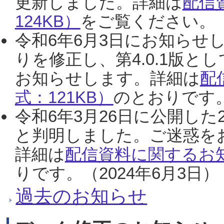
更新しました。詳細は
配信
124KB）
をご覧ください。（2
令和6年6月3日にお知らせし
りを修正し、第4.0.1版
お知らせします。詳細は
配
式：121KB）
のとおりです。
令和6年3月26日に公開した
と判明しました。ご迷惑を
詳細は
配信資料に関するお知
りです。（2024年6月3日）
過去のお知らせ