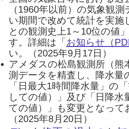
（1960年以前）の気象観
い期間で改めて統計を実施
との観測史上1～10位の値
す。詳細は「
お知らせ（PDF
い。（2025年9月17日）
アメダスの松島観測所（熊本
測データを精査し、降水量
「日最大1時間降水量」の「
しての値）」及び「日降水
ての値）」も変更となって
（2025年8月20日）