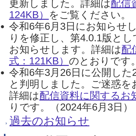
更新しました。詳細は
配信
124KB）
をご覧ください。（2
令和6年6月3日にお知らせし
りを修正し、第4.0.1版
お知らせします。詳細は
配
式：121KB）
のとおりです。
令和6年3月26日に公開した
と判明しました。ご迷惑を
詳細は
配信資料に関するお知
りです。（2024年6月3日）
過去のお知らせ