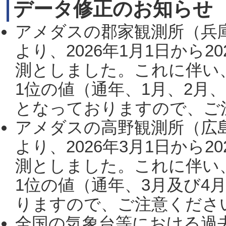
データ修正のお知らせ
アメダスの郡家観測所（兵
より、2026年1月1日から2
測としました。これに伴い
1位の値（通年、1月、2月
となっておりますので、ご注
アメダスの高野観測所（広
より、2026年3月1日から2
測としました。これに伴い
1位の値（通年、3月及び4
りますので、ご注意ください。
全国の気象台等における過