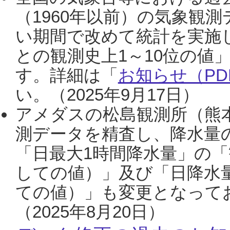
（1960年以前）の気象観
い期間で改めて統計を実施
との観測史上1～10位の値
す。詳細は「
お知らせ（PDF
い。（2025年9月17日）
アメダスの松島観測所（熊本
測データを精査し、降水量
「日最大1時間降水量」の「
しての値）」及び「日降水
ての値）」も変更となって
（2025年8月20日）