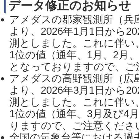
データ修正のお知らせ
アメダスの郡家観測所（兵
より、2026年1月1日から2
測としました。これに伴い
1位の値（通年、1月、2月
となっておりますので、ご注
アメダスの高野観測所（広
より、2026年3月1日から2
測としました。これに伴い
1位の値（通年、3月及び4
りますので、ご注意ください。
全国の気象台等における過