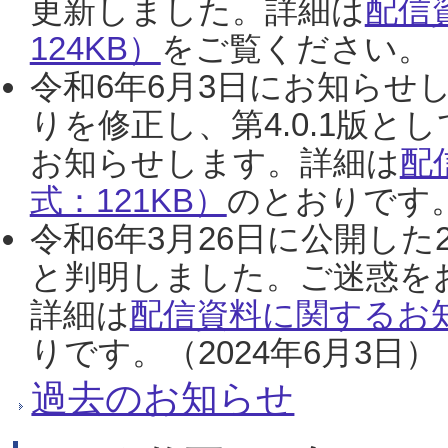
更新しました。詳細は
配信
124KB）
をご覧ください。（2
令和6年6月3日にお知らせし
りを修正し、第4.0.1版
お知らせします。詳細は
配
式：121KB）
のとおりです。
令和6年3月26日に公開した
と判明しました。ご迷惑を
詳細は
配信資料に関するお知
りです。（2024年6月3日）
過去のお知らせ