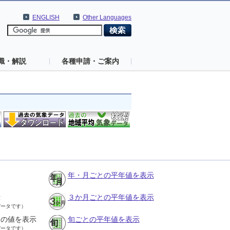
ENGLISH
Other Languages
識・解説
各種申請・ご案内
年・月ごとの平年値を表示
示
３か月ごとの平年値を表示
データです）
との値を表示
旬ごとの平年値を表示
データです）