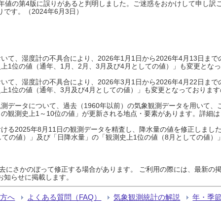
0年平年値の第4版に誤りがあると判明しました。ご迷惑をおかけして申し訳
です。（2024年6月3日）
て、湿度計の不具合により、2026年1月1日から2026年4月13日
上1位の値（通年、1月、2月、3月及び4月としての値）」も変更とな
て、湿度計の不具合により、2026年3月1日から2026年4月22日
上1位の値（通年、3月及び4月としての値）」も変更となっておりますので
測データについて、過去（1960年以前）の気象観測データを用いて、
の観測史上1～10位の値」が更新される地点・要素があります。詳細は
ける2025年8月11日の観測データを精査し、降水量の値を修正しまし
しての値）」及び「日降水量」の「観測史上1位の値（8月としての値）
過去にさかのぼって修正する場合があります。 ご利用の際には、最新の掲
お知らせに掲載します。
る方へ
よくある質問（FAQ）
気象観測統計の解説
年・季