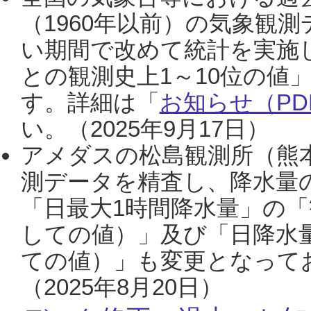
（1960年以前）の気象観
い期間で改めて統計を実施
との観測史上1～10位の値
す。詳細は「
お知らせ（PDF
い。（2025年9月17日）
アメダスの松島観測所（熊本
測データを精査し、降水量
「日最大1時間降水量」の「
しての値）」及び「日降水
ての値）」も変更となって
（2025年8月20日）