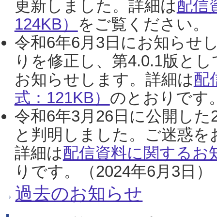
更新しました。詳細は
配信
124KB）
をご覧ください。（2
令和6年6月3日にお知らせし
りを修正し、第4.0.1版
お知らせします。詳細は
配
式：121KB）
のとおりです。
令和6年3月26日に公開した
と判明しました。ご迷惑を
詳細は
配信資料に関するお知
りです。（2024年6月3日）
過去のお知らせ