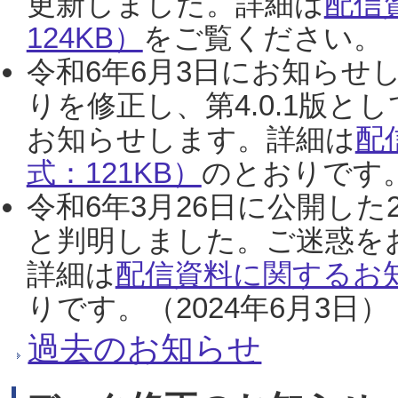
更新しました。詳細は
配信
124KB）
をご覧ください。（2
令和6年6月3日にお知らせし
りを修正し、第4.0.1版
お知らせします。詳細は
配
式：121KB）
のとおりです。
令和6年3月26日に公開した
と判明しました。ご迷惑を
詳細は
配信資料に関するお知
りです。（2024年6月3日）
過去のお知らせ