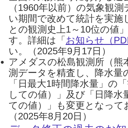
（1960年以前）の気象観
い期間で改めて統計を実施
との観測史上1～10位の値
す。詳細は「
お知らせ（PDF
い。（2025年9月17日）
アメダスの松島観測所（熊本
測データを精査し、降水量
「日最大1時間降水量」の「
しての値）」及び「日降水
ての値）」も変更となって
（2025年8月20日）