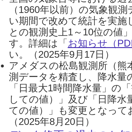
（1960年以前）の気象観
い期間で改めて統計を実施
との観測史上1～10位の値
す。詳細は「
お知らせ（PDF
い。（2025年9月17日）
アメダスの松島観測所（熊本
測データを精査し、降水量
「日最大1時間降水量」の「
しての値）」及び「日降水
ての値）」も変更となって
（2025年8月20日）