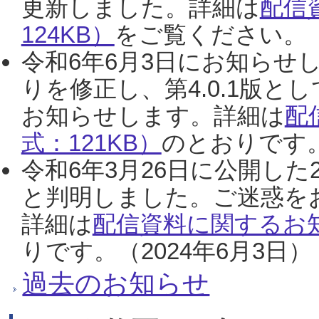
更新しました。詳細は
配信
124KB）
をご覧ください。（2
令和6年6月3日にお知らせし
りを修正し、第4.0.1版
お知らせします。詳細は
配
式：121KB）
のとおりです。
令和6年3月26日に公開した
と判明しました。ご迷惑を
詳細は
配信資料に関するお知
りです。（2024年6月3日）
過去のお知らせ