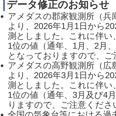
データ修正のお知らせ
アメダスの郡家観測所（兵
より、2026年1月1日から2
測としました。これに伴い
1位の値（通年、1月、2月
となっておりますので、ご注
アメダスの高野観測所（広
より、2026年3月1日から2
測としました。これに伴い
1位の値（通年、3月及び4
りますので、ご注意ください。
全国の気象台等における過