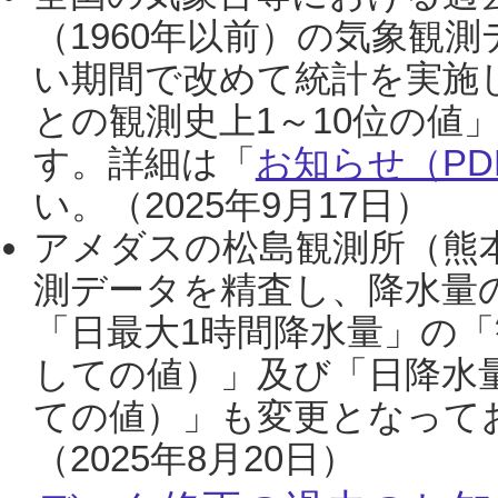
（1960年以前）の気象観
い期間で改めて統計を実施
との観測史上1～10位の値
す。詳細は「
お知らせ（PDF
い。（2025年9月17日）
アメダスの松島観測所（熊本
測データを精査し、降水量
「日最大1時間降水量」の「
しての値）」及び「日降水
ての値）」も変更となって
（2025年8月20日）