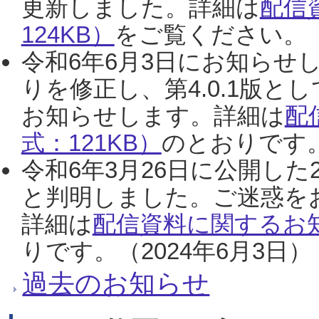
更新しました。詳細は
配信
124KB）
をご覧ください。（2
令和6年6月3日にお知らせし
りを修正し、第4.0.1版
お知らせします。詳細は
配
式：121KB）
のとおりです。
令和6年3月26日に公開した
と判明しました。ご迷惑を
詳細は
配信資料に関するお知
りです。（2024年6月3日）
過去のお知らせ