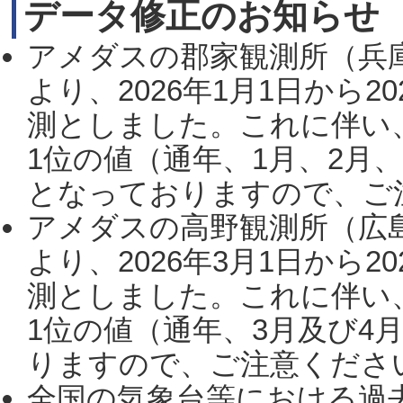
データ修正のお知らせ
アメダスの郡家観測所（兵
より、2026年1月1日から2
測としました。これに伴い
1位の値（通年、1月、2月
となっておりますので、ご注
アメダスの高野観測所（広
より、2026年3月1日から2
測としました。これに伴い
1位の値（通年、3月及び4
りますので、ご注意ください。
全国の気象台等における過