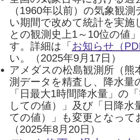
（1960年以前）の気象観
い期間で改めて統計を実施
との観測史上1～10位の値
す。詳細は「
お知らせ（PDF
い。（2025年9月17日）
アメダスの松島観測所（熊本
測データを精査し、降水量
「日最大1時間降水量」の「
しての値）」及び「日降水
ての値）」も変更となって
（2025年8月20日）