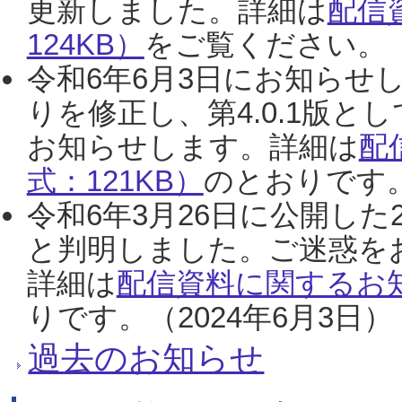
更新しました。詳細は
配信
124KB）
をご覧ください。（2
令和6年6月3日にお知らせし
りを修正し、第4.0.1版
お知らせします。詳細は
配
式：121KB）
のとおりです。
令和6年3月26日に公開した
と判明しました。ご迷惑を
詳細は
配信資料に関するお知
りです。（2024年6月3日）
過去のお知らせ