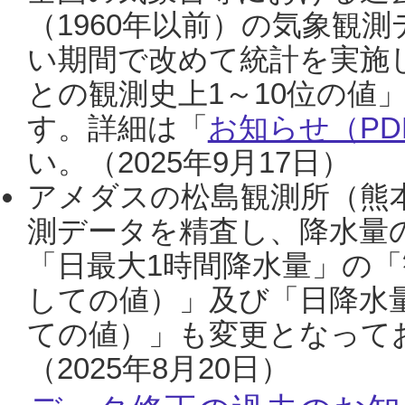
（1960年以前）の気象観
い期間で改めて統計を実施
との観測史上1～10位の値
す。詳細は「
お知らせ（PDF
い。（2025年9月17日）
アメダスの松島観測所（熊本
測データを精査し、降水量
「日最大1時間降水量」の「
しての値）」及び「日降水
ての値）」も変更となって
（2025年8月20日）