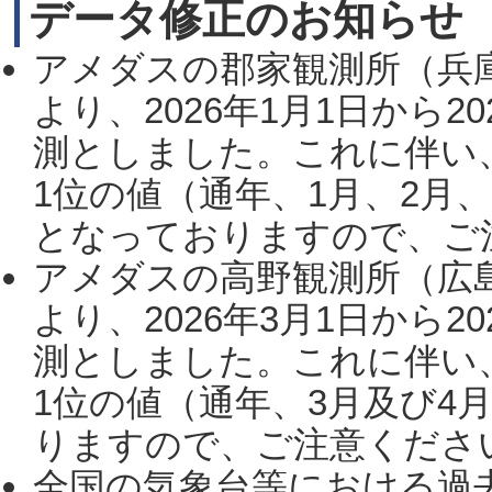
データ修正のお知らせ
アメダスの郡家観測所（兵
より、2026年1月1日から2
測としました。これに伴い
1位の値（通年、1月、2月
となっておりますので、ご注
アメダスの高野観測所（広
より、2026年3月1日から2
測としました。これに伴い
1位の値（通年、3月及び4
りますので、ご注意ください。
全国の気象台等における過