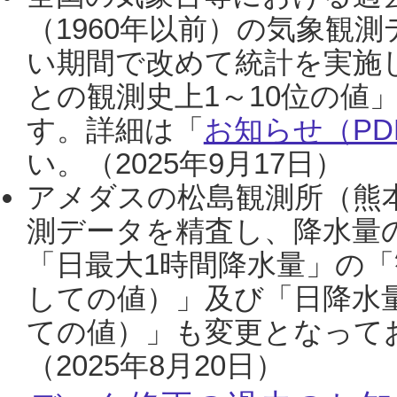
（1960年以前）の気象観
い期間で改めて統計を実施
との観測史上1～10位の値
す。詳細は「
お知らせ（PDF
い。（2025年9月17日）
アメダスの松島観測所（熊本
測データを精査し、降水量
「日最大1時間降水量」の「
しての値）」及び「日降水
ての値）」も変更となって
（2025年8月20日）