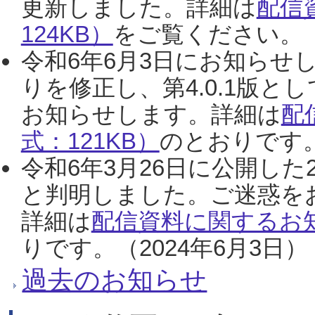
更新しました。詳細は
配信
124KB）
をご覧ください。（2
令和6年6月3日にお知らせし
りを修正し、第4.0.1版
お知らせします。詳細は
配
式：121KB）
のとおりです。
令和6年3月26日に公開した
と判明しました。ご迷惑を
詳細は
配信資料に関するお知
りです。（2024年6月3日）
過去のお知らせ