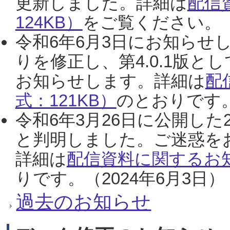
更新しました。詳細は
配信
124KB）
をご覧ください。（2
令和6年6月3日にお知らせし
りを修正し、第4.0.1版
お知らせします。詳細は
配
式：121KB）
のとおりです。
令和6年3月26日に公開した
と判明しました。ご迷惑を
詳細は
配信資料に関するお知
りです。（2024年6月3日）
過去のお知らせ