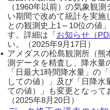
（1960年以前）の気象観
い期間で改めて統計を実施
との観測史上1～10位の値
す。詳細は「
お知らせ（PDF
い。（2025年9月17日）
アメダスの松島観測所（熊本
測データを精査し、降水量
「日最大1時間降水量」の「
しての値）」及び「日降水
ての値）」も変更となって
（2025年8月20日）