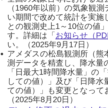
（1960年以前）の気象観
い期間で改めて統計を実施
との観測史上1～10位の値
す。詳細は「
お知らせ（PDF
い。（2025年9月17日）
アメダスの松島観測所（熊本
測データを精査し、降水量
「日最大1時間降水量」の「
しての値）」及び「日降水
ての値）」も変更となって
（2025年8月20日）