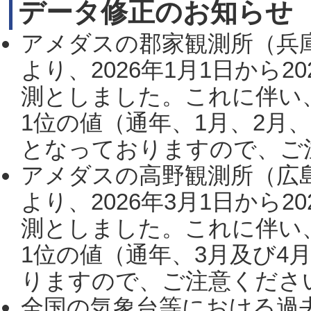
データ修正のお知らせ
アメダスの郡家観測所（兵
より、2026年1月1日から2
測としました。これに伴い
1位の値（通年、1月、2月
となっておりますので、ご注
アメダスの高野観測所（広
より、2026年3月1日から2
測としました。これに伴い
1位の値（通年、3月及び4
りますので、ご注意ください。
全国の気象台等における過