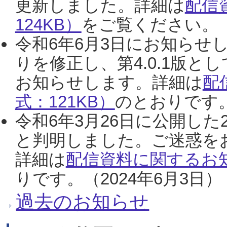
更新しました。詳細は
配信
124KB）
をご覧ください。（2
令和6年6月3日にお知らせし
りを修正し、第4.0.1版
お知らせします。詳細は
配
式：121KB）
のとおりです。
令和6年3月26日に公開した
と判明しました。ご迷惑を
詳細は
配信資料に関するお知
りです。（2024年6月3日）
過去のお知らせ