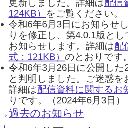
更新しました。詳細は
配信
124KB）
をご覧ください。（2
令和6年6月3日にお知らせし
りを修正し、第4.0.1版
お知らせします。詳細は
配
式：121KB）
のとおりです。
令和6年3月26日に公開した
と判明しました。ご迷惑を
詳細は
配信資料に関するお知
りです。（2024年6月3日）
過去のお知らせ