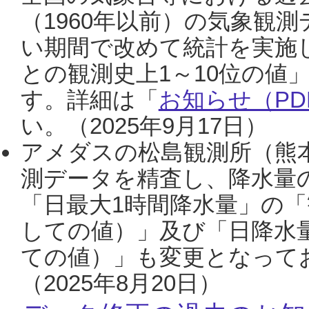
（1960年以前）の気象観
い期間で改めて統計を実施
との観測史上1～10位の値
す。詳細は「
お知らせ（PDF
い。（2025年9月17日）
アメダスの松島観測所（熊本
測データを精査し、降水量
「日最大1時間降水量」の「
しての値）」及び「日降水
ての値）」も変更となって
（2025年8月20日）