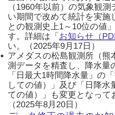
（1960年以前）の気象観
い期間で改めて統計を実施
との観測史上1～10位の値
す。詳細は「
お知らせ（PDF
い。（2025年9月17日）
アメダスの松島観測所（熊本
測データを精査し、降水量
「日最大1時間降水量」の「
しての値）」及び「日降水
ての値）」も変更となって
（2025年8月20日）