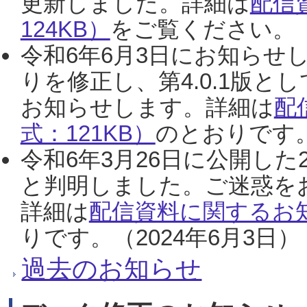
更新しました。詳細は
配信
124KB）
をご覧ください。（2
令和6年6月3日にお知らせし
りを修正し、第4.0.1版
お知らせします。詳細は
配
式：121KB）
のとおりです。
令和6年3月26日に公開した
と判明しました。ご迷惑を
詳細は
配信資料に関するお知
りです。（2024年6月3日）
過去のお知らせ