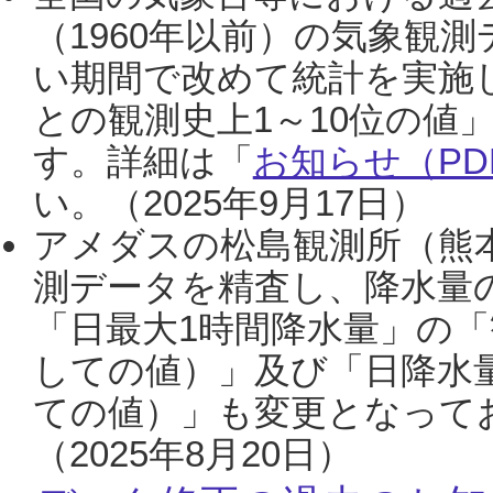
（1960年以前）の気象観
い期間で改めて統計を実施
との観測史上1～10位の値
す。詳細は「
お知らせ（PDF
い。（2025年9月17日）
アメダスの松島観測所（熊本
測データを精査し、降水量
「日最大1時間降水量」の「
しての値）」及び「日降水
ての値）」も変更となって
（2025年8月20日）