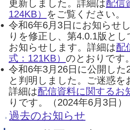
更新しました。詳細は
配信
124KB）
をご覧ください。（2
令和6年6月3日にお知らせし
りを修正し、第4.0.1版
お知らせします。詳細は
配
式：121KB）
のとおりです。
令和6年3月26日に公開した
と判明しました。ご迷惑を
詳細は
配信資料に関するお知
りです。（2024年6月3日）
過去のお知らせ