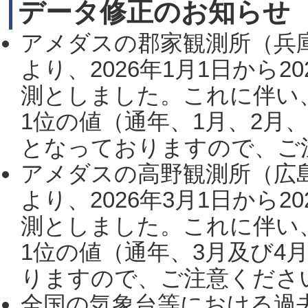
データ修正のお知らせ
アメダスの郡家観測所（兵
より、2026年1月1日から2
測としました。これに伴い
1位の値（通年、1月、2月
となっておりますので、ご注
アメダスの高野観測所（広
より、2026年3月1日から2
測としました。これに伴い
1位の値（通年、3月及び4
りますので、ご注意ください。
全国の気象台等における過