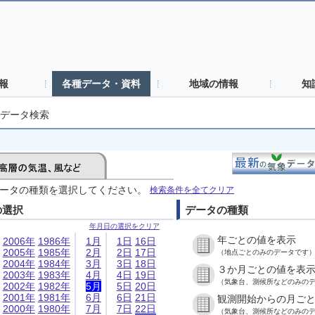
報
各種データ・資料
地域の情報
知
データ検索
ータの種類を選択してください。
検索条件を全てクリア
の選択
データの種類
年月日の選択をクリア
年ごとの値を表示
2006年
1986年
1月
1日
16日
2005年
1985年
2月
2日
17日
（地点ごとのみのデータです
2004年
1984年
3月
3日
18日
３か月ごとの値を表
2003年
1983年
4月
4日
19日
（気象台、測候所などのみの
2002年
1982年
5月
5日
20日
2001年
1981年
6月
6日
21日
観測開始からの月ご
2000年
1980年
7月
7日
22日
（気象台、測候所などのみの