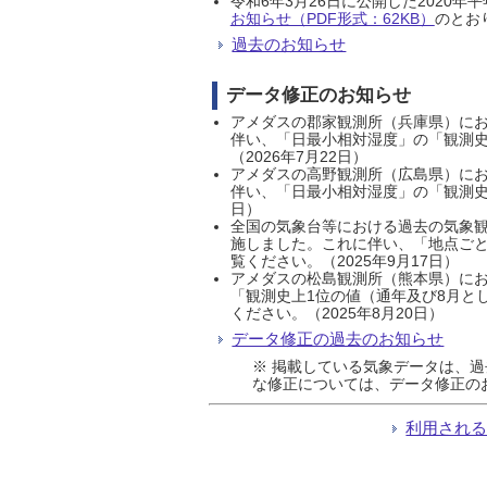
令和6年3月26日に公開した202
お知らせ（PDF形式：62KB）
のとおり
過去のお知らせ
データ修正のお知らせ
アメダスの郡家観測所（兵庫県）におい
伴い、「日最小相対湿度」の「観測史
（2026年7月22日）
アメダスの高野観測所（広島県）におい
伴い、「日最小相対湿度」の「観測史
日）
全国の気象台等における過去の気象観
施しました。これに伴い、「地点ごと
覧ください。（2025年9月17日）
アメダスの松島観測所（熊本県）にお
「観測史上1位の値（通年及び8月と
ください。（2025年8月20日）
データ修正の過去のお知らせ
※ 掲載している気象データは、
な修正については、データ修正の
利用され