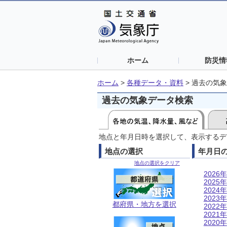
ホーム
防災情
ホーム
>
各種データ・資料
>
過去の気象
過去の気象データ検索
地点と年月日時を選択して、表示するデ
地点の選択
年月日
地点の選択をクリア
2026年
2025年
2024年
2023年
都府県・地方を選択
2022年
2021年
2020年