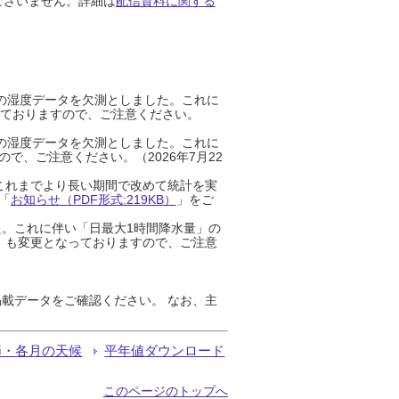
ございません。詳細は
配信資料に関する
までの湿度データを欠測としました。これに
っておりますので、ご注意ください。
までの湿度データを欠測としました。これに
、ご注意ください。（2026年7月22
これまでより長い期間で改めて統計を実
「
お知らせ（PDF形式:219KB）
」をご
た。これに伴い「日最大1時間降水量」の
」も変更となっておりますので、ご注意
載データをご確認ください。 なお、主
節・各月の天候
平年値ダウンロード
このページのトップへ