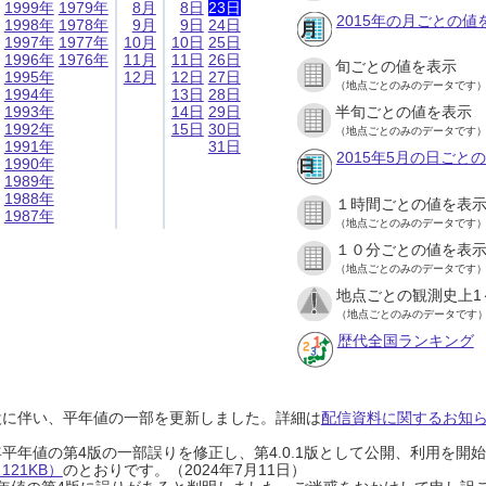
1999年
1979年
8月
8日
23日
2015年の月ごとの値
1998年
1978年
9月
9日
24日
1997年
1977年
10月
10日
25日
1996年
1976年
11月
11日
26日
旬ごとの値を表示
1995年
12月
12日
27日
（地点ごとのみのデータです
1994年
13日
28日
1993年
14日
29日
半旬ごとの値を表示
1992年
15日
30日
（地点ごとのみのデータです
1991年
31日
2015年5月の日ごと
1990年
1989年
1988年
１時間ごとの値を表
1987年
（地点ごとのみのデータです
１０分ごとの値を表
（地点ごとのみのデータです
地点ごとの観測史上1
（地点ごとのみのデータです
歴代全国ランキング
設に伴い、平年値の一部を更新しました。詳細は
配信資料に関するお知らせ
0年平年値の第4版の一部誤りを修正し、第4.0.1版として公開、利用を
21KB）
のとおりです。（2024年7月11日）