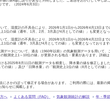
0年平年値の第4版に誤りがあると判明しました。ご迷惑をおかけして申し訳
です。（2024年6月3日）
て、湿度計の不具合により、2026年1月1日から2026年4月13日
上1位の値（通年、1月、2月、3月及び4月としての値）」も変更とな
て、湿度計の不具合により、2026年3月1日から2026年4月22日
上1位の値（通年、3月及び4月としての値）」も変更となっておりますので
測データについて、過去（1960年以前）の気象観測データを用いて、
の観測史上1～10位の値」が更新される地点・要素があります。詳細は
ける2025年8月11日の観測データを精査し、降水量の値を修正しまし
しての値）」及び「日降水量」の「観測史上1位の値（8月としての値）
過去にさかのぼって修正する場合があります。 ご利用の際には、最新の掲
お知らせに掲載します。
る方へ
よくある質問（FAQ）
気象観測統計の解説
年・季