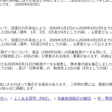
0年平年値の第4版に誤りがあると判明しました。ご迷惑をおかけして申し訳
です。（2024年6月3日）
て、湿度計の不具合により、2026年1月1日から2026年4月13日
上1位の値（通年、1月、2月、3月及び4月としての値）」も変更とな
て、湿度計の不具合により、2026年3月1日から2026年4月22日
上1位の値（通年、3月及び4月としての値）」も変更となっておりますので
測データについて、過去（1960年以前）の気象観測データを用いて、
の観測史上1～10位の値」が更新される地点・要素があります。詳細は
ける2025年8月11日の観測データを精査し、降水量の値を修正しまし
しての値）」及び「日降水量」の「観測史上1位の値（8月としての値）
過去にさかのぼって修正する場合があります。 ご利用の際には、最新の掲
お知らせに掲載します。
る方へ
よくある質問（FAQ）
気象観測統計の解説
年・季