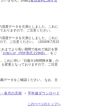
ございません。詳細は
配信資料に関する
までの湿度データを欠測としました。これに
っておりますので、ご注意ください。
までの湿度データを欠測としました。これに
、ご注意ください。（2026年7月22
これまでより長い期間で改めて統計を実
「
お知らせ（PDF形式:219KB）
」をご
た。これに伴い「日最大1時間降水量」の
」も変更となっておりますので、ご注意
載データをご確認ください。 なお、主
節・各月の天候
平年値ダウンロード
このページのトップへ