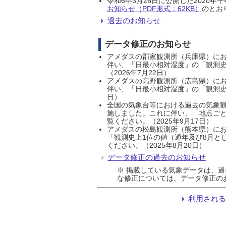
令和6年3月26日に公開した202
お知らせ（PDF形式：62KB）
のとおり
過去のお知らせ
データ修正のお知らせ
アメダスの郡家観測所（兵庫県）におい
伴い、「日最小相対湿度」の「観測史
（2026年7月22日）
アメダスの高野観測所（広島県）におい
伴い、「日最小相対湿度」の「観測史
日）
全国の気象台等における過去の気象観
施しました。これに伴い、「地点ごと
覧ください。（2025年9月17日）
アメダスの松島観測所（熊本県）にお
「観測史上1位の値（通年及び8月と
ください。（2025年8月20日）
データ修正の過去のお知らせ
※ 掲載している気象データは、
な修正については、データ修正の
利用され