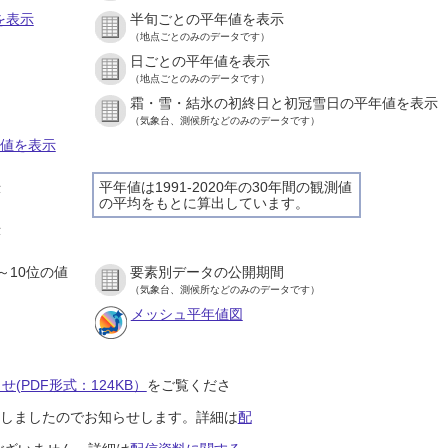
を表示
半旬ごとの平年値を表示
（地点ごとのみのデータです）
日ごとの平年値を表示
）
（地点ごとのみのデータです）
霜・雪・結氷の初終日と初冠雪日の平年値を表示
）
（気象台、測候所などのみのデータです）
の値を表示
平年値は1991-2020年の30年間の観測値
示
の平均をもとに算出しています。
）
示
）
～10位の値
要素別データの公開期間
）
（気象台、測候所などのみのデータです）
メッシュ平年値図
(PDF形式：124KB）
をご覧くださ
開始しましたのでお知らせします。詳細は
配