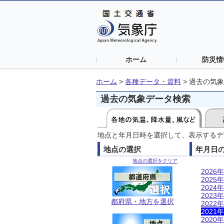
ホーム
防災情
ホーム
>
各種データ・資料
>
過去の気象
過去の気象データ検索
地点と年月日時を選択して、表示するデ
地点の選択
年月日
地点の選択をクリア
2026年
2025年
2024年
2023年
都府県・地方を選択
2022年
2021年
2020年