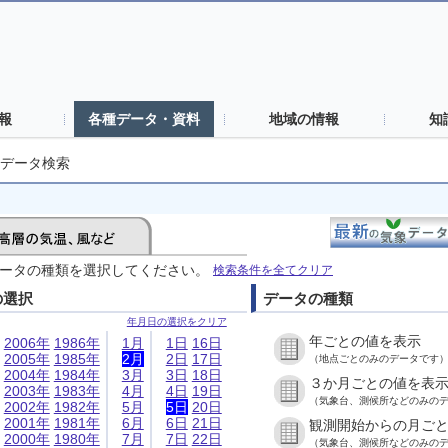
報
各種データ・資料
地域の情報
知
データ検索
ータの種類を選択してください。
検索条件を全てクリア
の選択
データの種類
年月日の選択をクリア
年ごとの値を表示
2006年
1986年
1月
1日
16日
2005年
1985年
2月
2日
17日
（地点ごとのみのデータです
2004年
1984年
3月
3日
18日
３か月ごとの値を表
2003年
1983年
4月
4日
19日
（気象台、測候所などのみの
2002年
1982年
5月
5日
20日
2001年
1981年
6月
6日
21日
観測開始からの月ご
2000年
1980年
7月
7日
22日
（気象台、測候所などのみの