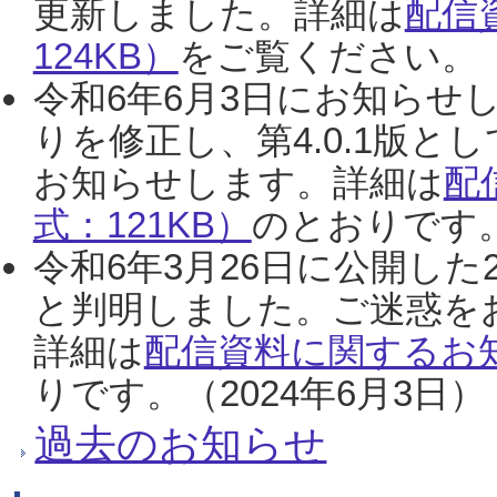
更新しました。詳細は
配信
124KB）
をご覧ください。（2
令和6年6月3日にお知らせし
りを修正し、第4.0.1版
お知らせします。詳細は
配
式：121KB）
のとおりです。
令和6年3月26日に公開した
と判明しました。ご迷惑を
詳細は
配信資料に関するお知
りです。（2024年6月3日）
過去のお知らせ