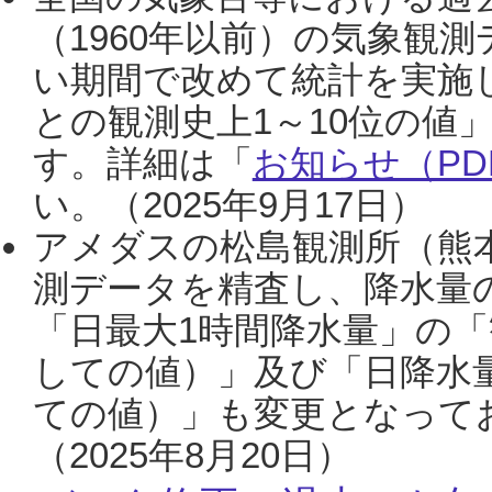
（1960年以前）の気象観
い期間で改めて統計を実施
との観測史上1～10位の値
す。詳細は「
お知らせ（PDF
い。（2025年9月17日）
アメダスの松島観測所（熊本
測データを精査し、降水量
「日最大1時間降水量」の「
しての値）」及び「日降水
ての値）」も変更となって
（2025年8月20日）