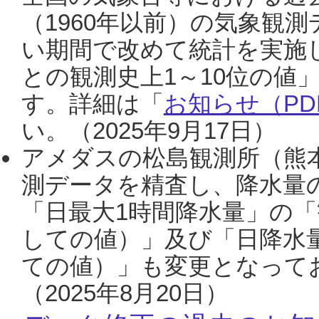
（1960年以前）の気象観
い期間で改めて統計を実施
との観測史上1～10位の値
す。詳細は「
お知らせ（PDF
い。（2025年9月17日）
アメダスの松島観測所（熊本
測データを精査し、降水量
「日最大1時間降水量」の「
しての値）」及び「日降水
ての値）」も変更となって
（2025年8月20日）