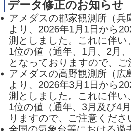
データ修正のお知らせ
アメダスの郡家観測所（兵
より、2026年1月1日から2
測としました。これに伴い
1位の値（通年、1月、2月
となっておりますので、ご注
アメダスの高野観測所（広
より、2026年3月1日から2
測としました。これに伴い
1位の値（通年、3月及び4
りますので、ご注意ください。
全国の気象台等における過