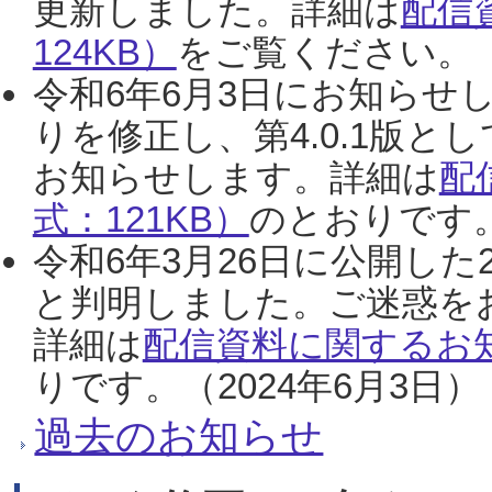
更新しました。詳細は
配信
124KB）
をご覧ください。（2
令和6年6月3日にお知らせし
りを修正し、第4.0.1版
お知らせします。詳細は
配
式：121KB）
のとおりです。
令和6年3月26日に公開した
と判明しました。ご迷惑を
詳細は
配信資料に関するお知
りです。（2024年6月3日）
過去のお知らせ