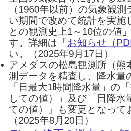
（1960年以前）の気象観
い期間で改めて統計を実施
との観測史上1～10位の値
す。詳細は「
お知らせ（PDF
い。（2025年9月17日）
アメダスの松島観測所（熊本
測データを精査し、降水量
「日最大1時間降水量」の「
しての値）」及び「日降水
ての値）」も変更となって
（2025年8月20日）