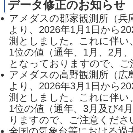
データ修正のお知らせ
アメダスの郡家観測所（兵
より、2026年1月1日から2
測としました。これに伴い
1位の値（通年、1月、2月
となっておりますので、ご注
アメダスの高野観測所（広
より、2026年3月1日から2
測としました。これに伴い
1位の値（通年、3月及び4
りますので、ご注意ください。
全国の気象台等における過