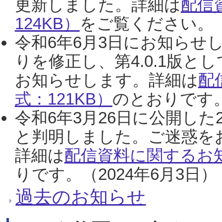
更新しました。詳細は
配信
124KB）
をご覧ください。（2
令和6年6月3日にお知らせし
りを修正し、第4.0.1版
お知らせします。詳細は
配
式：121KB）
のとおりです。
令和6年3月26日に公開した
と判明しました。ご迷惑を
詳細は
配信資料に関するお知
りです。（2024年6月3日）
過去のお知らせ