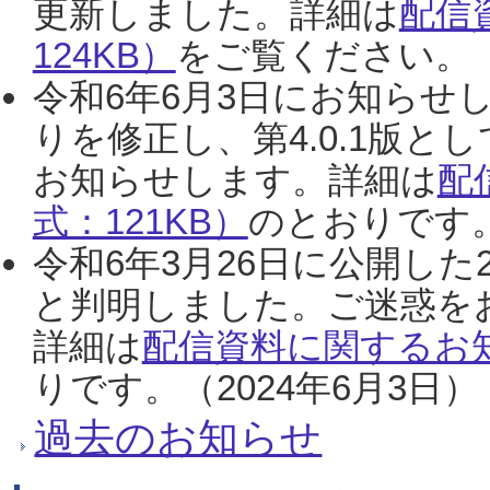
更新しました。詳細は
配信
124KB）
をご覧ください。（2
令和6年6月3日にお知らせし
りを修正し、第4.0.1版
お知らせします。詳細は
配
式：121KB）
のとおりです。
令和6年3月26日に公開した
と判明しました。ご迷惑を
詳細は
配信資料に関するお知
りです。（2024年6月3日）
過去のお知らせ