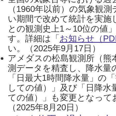
（1960年以前）の気象観
い期間で改めて統計を実施
との観測史上1～10位の値
す。詳細は「
お知らせ（PDF
い。（2025年9月17日）
アメダスの松島観測所（熊本
測データを精査し、降水量
「日最大1時間降水量」の「
しての値）」及び「日降水
ての値）」も変更となって
（2025年8月20日）