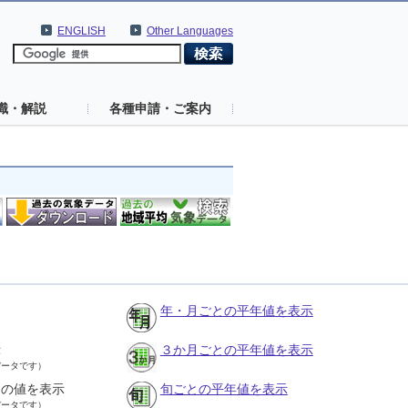
ENGLISH
Other Languages
識・解説
各種申請・ご案内
年・月ごとの平年値を表示
示
３か月ごとの平年値を表示
データです）
との値を表示
旬ごとの平年値を表示
データです）