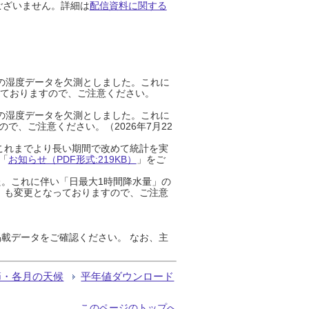
ございません。詳細は
配信資料に関する
までの湿度データを欠測としました。これに
っておりますので、ご注意ください。
までの湿度データを欠測としました。これに
、ご注意ください。（2026年7月22
これまでより長い期間で改めて統計を実
「
お知らせ（PDF形式:219KB）
」をご
た。これに伴い「日最大1時間降水量」の
」も変更となっておりますので、ご注意
載データをご確認ください。 なお、主
節・各月の天候
平年値ダウンロード
このページのトップへ