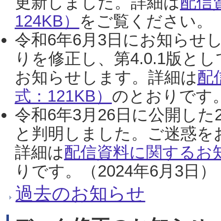
更新しました。詳細は
配信
124KB）
をご覧ください。（2
令和6年6月3日にお知らせし
りを修正し、第4.0.1版
お知らせします。詳細は
配
式：121KB）
のとおりです。
令和6年3月26日に公開した
と判明しました。ご迷惑を
詳細は
配信資料に関するお知
りです。（2024年6月3日）
過去のお知らせ