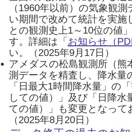
（1960年以前）の気象観
い期間で改めて統計を実施
との観測史上1～10位の値
す。詳細は「
お知らせ（PDF
い。（2025年9月17日）
アメダスの松島観測所（熊本
測データを精査し、降水量
「日最大1時間降水量」の「
しての値）」及び「日降水
ての値）」も変更となって
（2025年8月20日）