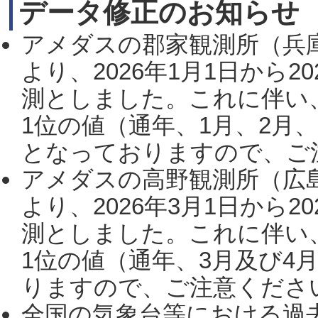
データ修正のお知らせ
アメダスの郡家観測所（兵
より、2026年1月1日から2
測としました。これに伴い
1位の値（通年、1月、2月
となっておりますので、ご注
アメダスの高野観測所（広
より、2026年3月1日から2
測としました。これに伴い
1位の値（通年、3月及び4
りますので、ご注意ください。
全国の気象台等における過