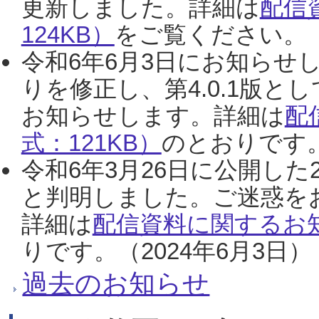
更新しました。詳細は
配信
124KB）
をご覧ください。（2
令和6年6月3日にお知らせし
りを修正し、第4.0.1版
お知らせします。詳細は
配
式：121KB）
のとおりです。
令和6年3月26日に公開した
と判明しました。ご迷惑を
詳細は
配信資料に関するお知
りです。（2024年6月3日）
過去のお知らせ