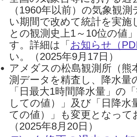
（1960年以前）の気象観
い期間で改めて統計を実施
との観測史上1～10位の値
す。詳細は「
お知らせ（PDF
い。（2025年9月17日）
アメダスの松島観測所（熊本
測データを精査し、降水量
「日最大1時間降水量」の「
しての値）」及び「日降水
ての値）」も変更となって
（2025年8月20日）