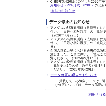
令和6年3月26日に公開した202
お知らせ（PDF形式：62KB）
のとおり
過去のお知らせ
データ修正のお知らせ
アメダスの郡家観測所（兵庫県）におい
伴い、「日最小相対湿度」の「観測史
（2026年7月22日）
アメダスの高野観測所（広島県）におい
伴い、「日最小相対湿度」の「観測史
日）
全国の気象台等における過去の気象観
施しました。これに伴い、「地点ごと
覧ください。（2025年9月17日）
アメダスの松島観測所（熊本県）にお
「観測史上1位の値（通年及び8月と
ください。（2025年8月20日）
データ修正の過去のお知らせ
※ 掲載している気象データは、
な修正については、データ修正の
利用され