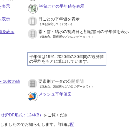
を表示
半旬ごとの平年値を表示
を表示
日ごとの平年値を表示
（月を指定してください）
値を表示
霜・雪・結氷の初終日と初冠雪日の平年値を表示
（気象台、測候所などのみのデータです）
示
平年値は1991-2020年の30年間の観測値
の平均をもとに算出しています。
示
～10位の値
要素別データの公開期間
（気象台、測候所などのみのデータです）
メッシュ平年値図
(PDF形式：124KB）
をご覧くださ
開始しましたのでお知らせします。詳細は
配