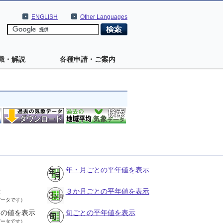
ENGLISH
Other Languages
識・解説
各種申請・ご案内
年・月ごとの平年値を表示
示
３か月ごとの平年値を表示
データです）
との値を表示
旬ごとの平年値を表示
データです）