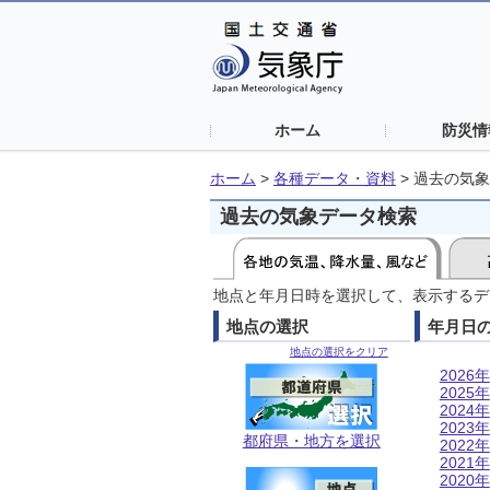
ホーム
防災情
ホーム
>
各種データ・資料
>
過去の気象
過去の気象データ検索
地点と年月日時を選択して、表示するデ
地点の選択
年月日
地点の選択をクリア
2026年
2025年
2024年
2023年
都府県・地方を選択
2022年
2021年
2020年