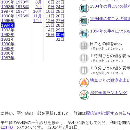
1999年
1979年
8月
8日
23日
1994年の月ごとの値
1998年
1978年
9月
9日
24日
1997年
1977年
10月
10日
25日
1996年
1976年
11月
11日
26日
1994年の旬ごとの値
1995年
12月
12日
27日
1994年
13日
28日
1993年
14日
29日
1994年の半旬ごとの
1992年
15日
30日
1991年
31日
日ごとの値を表示
1990年
1989年
（月を指定してください）
1988年
１時間ごとの値を表
1987年
（月を指定してください）
１０分ごとの値を表
（月を指定してください）
地点ごとの観測史上1
歴代全国ランキング
設に伴い、平年値の一部を更新しました。詳細は
配信資料に関するお知らせ
0年平年値の第4版の一部誤りを修正し、第4.0.1版として公開、利用を
21KB）
のとおりです。（2024年7月11日）