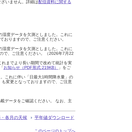
ございません。詳細は
配信資料に関する
までの湿度データを欠測としました。これに
っておりますので、ご注意ください。
までの湿度データを欠測としました。これに
、ご注意ください。（2026年7月22
これまでより長い期間で改めて統計を実
「
お知らせ（PDF形式:219KB）
」をご
た。これに伴い「日最大1時間降水量」の
」も変更となっておりますので、ご注意
載データをご確認ください。 なお、主
節・各月の天候
平年値ダウンロード
このページのトップへ