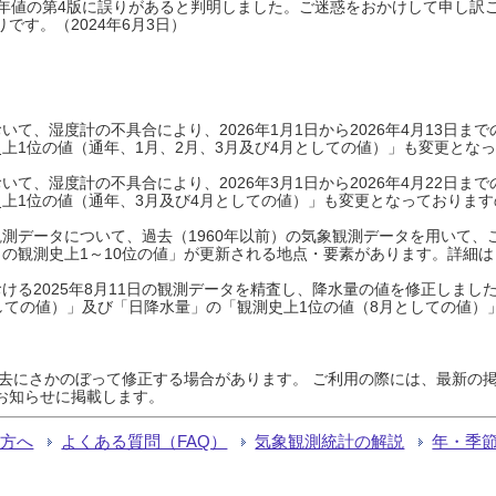
0年平年値の第4版に誤りがあると判明しました。ご迷惑をおかけして申し訳
です。（2024年6月3日）
て、湿度計の不具合により、2026年1月1日から2026年4月13日
上1位の値（通年、1月、2月、3月及び4月としての値）」も変更とな
て、湿度計の不具合により、2026年3月1日から2026年4月22日
上1位の値（通年、3月及び4月としての値）」も変更となっておりますので
測データについて、過去（1960年以前）の気象観測データを用いて、
の観測史上1～10位の値」が更新される地点・要素があります。詳細は
ける2025年8月11日の観測データを精査し、降水量の値を修正しまし
しての値）」及び「日降水量」の「観測史上1位の値（8月としての値）
過去にさかのぼって修正する場合があります。 ご利用の際には、最新の掲
お知らせに掲載します。
る方へ
よくある質問（FAQ）
気象観測統計の解説
年・季