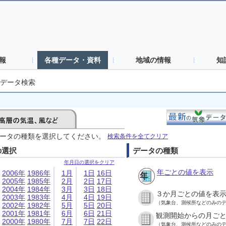
報
各種データ・資料
地域の情報
知
データ検索
ータの種類を選択してください。
検索条件を全てクリア
の選択
データの種類
年月日の選択をクリア
年ごとの値を表示
2006年
1986年
1月
1日
16日
2005年
1985年
2月
2日
17日
2004年
1984年
3月
3日
18日
３か月ごとの値を表
2003年
1983年
4月
4日
19日
（気象台、測候所などのみの
2002年
1982年
5月
5日
20日
2001年
1981年
6月
6日
21日
観測開始からの月ご
2000年
1980年
7月
7日
22日
（気象台、測候所などのみの