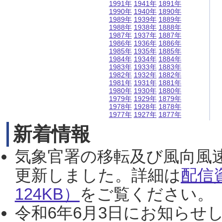
1991年
1941年
1891年
1990年
1940年
1890年
1989年
1939年
1889年
1988年
1938年
1888年
1987年
1937年
1887年
1986年
1936年
1886年
1985年
1935年
1885年
1984年
1934年
1884年
1983年
1933年
1883年
1982年
1932年
1882年
1981年
1931年
1881年
1980年
1930年
1880年
1979年
1929年
1879年
1978年
1928年
1878年
1977年
1927年
1877年
新着情報
気象官署の移転及び風向風
更新しました。詳細は
配信
124KB）
をご覧ください。（2
令和6年6月3日にお知らせし