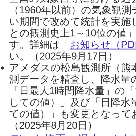
（1960年以前）の気象観
い期間で改めて統計を実施
との観測史上1～10位の値
す。詳細は「
お知らせ（PDF
い。（2025年9月17日）
アメダスの松島観測所（熊本
測データを精査し、降水量
「日最大1時間降水量」の「
しての値）」及び「日降水
ての値）」も変更となって
（2025年8月20日）