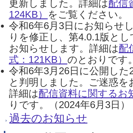
更新しました。詳細は
配信
124KB）
をご覧ください。（2
令和6年6月3日にお知らせし
りを修正し、第4.0.1版
お知らせします。詳細は
配
式：121KB）
のとおりです。
令和6年3月26日に公開した
と判明しました。ご迷惑を
詳細は
配信資料に関するお知
りです。（2024年6月3日）
過去のお知らせ