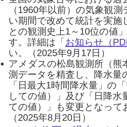
（1960年以前）の気象観
い期間で改めて統計を実施
との観測史上1～10位の値
す。詳細は「
お知らせ（PDF
い。（2025年9月17日）
アメダスの松島観測所（熊本
測データを精査し、降水量
「日最大1時間降水量」の「
しての値）」及び「日降水
ての値）」も変更となって
（2025年8月20日）