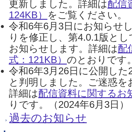
更新しました。詳細は
配信
124KB）
をご覧ください。（2
令和6年6月3日にお知らせし
りを修正し、第4.0.1版
お知らせします。詳細は
配
式：121KB）
のとおりです。
令和6年3月26日に公開した
と判明しました。ご迷惑を
詳細は
配信資料に関するお知
りです。（2024年6月3日）
過去のお知らせ