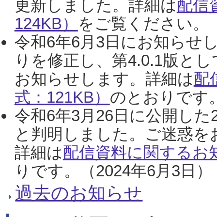
更新しました。詳細は
配信
124KB）
をご覧ください。（2
令和6年6月3日にお知らせし
りを修正し、第4.0.1版
お知らせします。詳細は
配
式：121KB）
のとおりです。
令和6年3月26日に公開した
と判明しました。ご迷惑を
詳細は
配信資料に関するお知
りです。（2024年6月3日）
過去のお知らせ