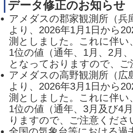
データ修正のお知らせ
アメダスの郡家観測所（兵
より、2026年1月1日から2
測としました。これに伴い
1位の値（通年、1月、2月
となっておりますので、ご注
アメダスの高野観測所（広
より、2026年3月1日から2
測としました。これに伴い
1位の値（通年、3月及び4
りますので、ご注意ください。
全国の気象台等における過