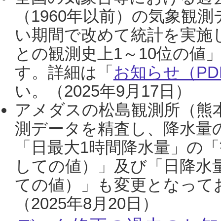
（1960年以前）の気象観
い期間で改めて統計を実施
との観測史上1～10位の値
す。詳細は「
お知らせ（PDF
い。（2025年9月17日）
アメダスの松島観測所（熊本
測データを精査し、降水量
「日最大1時間降水量」の「
しての値）」及び「日降水
ての値）」も変更となって
（2025年8月20日）