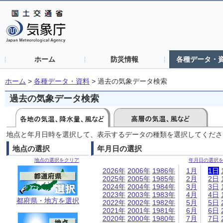
ホーム
防災情報
各種データ・
ホーム
>
各種データ・資料
>
過去の気象データ検索
過去の気象データ検索
地点と年月日時を選択して、表示するデータの種類を選択してくださ
地点の選択
年月日の選択
地点の選択をクリア
年月日の選択
2026年
2006年
1986年
1月
1日
2025年
2005年
1985年
2月
2日
2024年
2004年
1984年
3月
3日
2023年
2003年
1983年
4月
4日
都府県・地方を選択
2022年
2002年
1982年
5月
5日
2021年
2001年
1981年
6月
6日
2020年
2000年
1980年
7月
7日