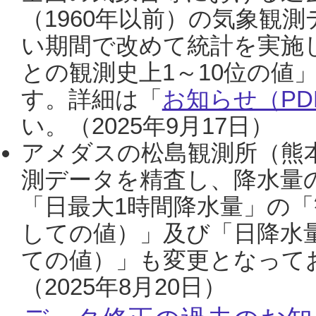
（1960年以前）の気象観
い期間で改めて統計を実施
との観測史上1～10位の値
す。詳細は「
お知らせ（PDF
い。（2025年9月17日）
アメダスの松島観測所（熊本
測データを精査し、降水量
「日最大1時間降水量」の「
しての値）」及び「日降水
ての値）」も変更となって
（2025年8月20日）