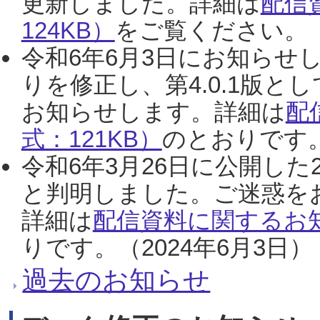
更新しました。詳細は
配信
124KB）
をご覧ください。（2
令和6年6月3日にお知らせし
りを修正し、第4.0.1版
お知らせします。詳細は
配
式：121KB）
のとおりです。
令和6年3月26日に公開した
と判明しました。ご迷惑を
詳細は
配信資料に関するお知
りです。（2024年6月3日）
過去のお知らせ