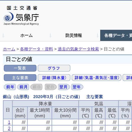
ホーム
防災情報
各種データ・
ホーム
>
各種データ・資料
>
過去の気象データ検索
>
日ごとの値
日ごとの値
銀山（山形県) 2020年3月（日ごとの値） 主な要素
降水量
気温
湿
日
合計
最大1時間
最大10分間
平均
最高
最低
平均
(mm)
(mm)
(mm)
(℃)
(℃)
(℃)
(％)
1
///
///
///
///
///
///
///
2
///
///
///
///
///
///
///