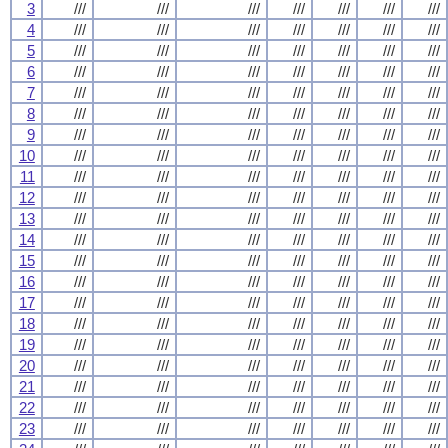
3
///
///
///
///
///
///
///
4
///
///
///
///
///
///
///
5
///
///
///
///
///
///
///
6
///
///
///
///
///
///
///
7
///
///
///
///
///
///
///
8
///
///
///
///
///
///
///
9
///
///
///
///
///
///
///
10
///
///
///
///
///
///
///
11
///
///
///
///
///
///
///
12
///
///
///
///
///
///
///
13
///
///
///
///
///
///
///
14
///
///
///
///
///
///
///
15
///
///
///
///
///
///
///
16
///
///
///
///
///
///
///
17
///
///
///
///
///
///
///
18
///
///
///
///
///
///
///
19
///
///
///
///
///
///
///
20
///
///
///
///
///
///
///
21
///
///
///
///
///
///
///
22
///
///
///
///
///
///
///
23
///
///
///
///
///
///
///