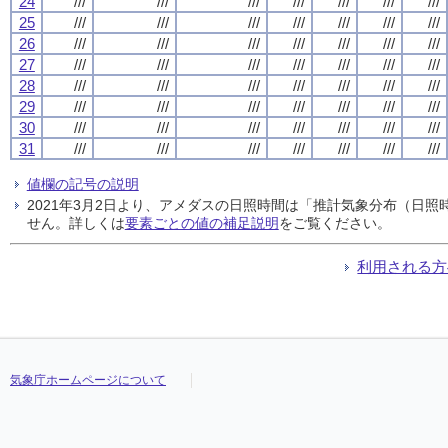
24
///
///
///
///
///
///
///
25
///
///
///
///
///
///
///
26
///
///
///
///
///
///
///
27
///
///
///
///
///
///
///
28
///
///
///
///
///
///
///
29
///
///
///
///
///
///
///
30
///
///
///
///
///
///
///
31
///
///
///
///
///
///
///
値欄の記号の説明
2021年3月2日より、アメダスの日照時間は「推計気象分布（日
せん。詳しくは
要素ごとの値の補足説明
をご覧ください。
利用される方
気象庁ホームページについて